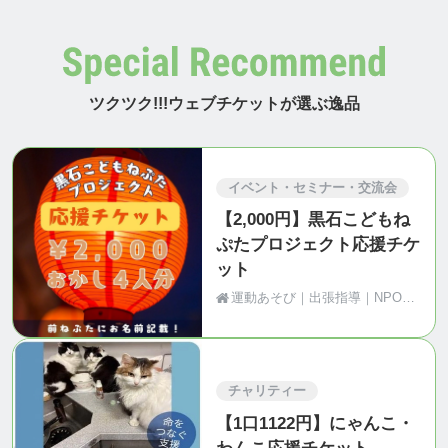
ツクツク!!!ウェブチケットが選ぶ逸品
イベント・セミナー・交流会
【2,000円】黒石こどもね
ぷたプロジェクト応援チケ
ット
運動あそび｜出張指導｜NPO法人Motion（青森県黒石市）
チャリティー
【1口1122円】にゃんこ・