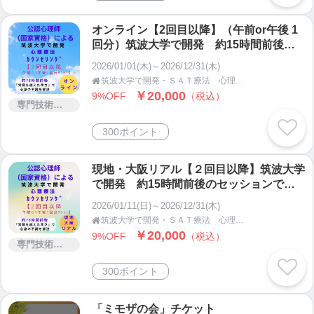
オンライン【2回目以降】（午前or午後 1
回分）筑波大学で開発 約15時間前後の
セッションで心身の不調を解決する心理カ
2026/01/01(木)～2026/12/31(木)
ウンセリング
筑波大学で開発・ＳＡＴ療法 心理カウンセラー 西川範彦

￥20,000
9%OFF
（税込）
専門技術サービス
300ポイント
現地・大阪リアル【２回目以降】筑波大学
で開発 約15時間前後のセッションで心
身の不調を解決する心理カウンセリング
2026/01/11(日)～2026/12/31(木)
筑波大学で開発・ＳＡＴ療法 心理カウンセラー 西川範彦

￥20,000
9%OFF
（税込）
専門技術サービス
300ポイント
「ミモザの会」チケット