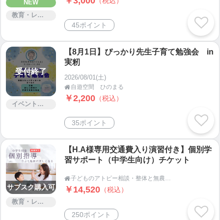
￥3,000
（税込）
NEW
教育・レッスン・講習
45ポイント
【8月1日】ぴっかり先生子育て勉強会 in
実籾
受付終了
2026/08/01(土)
自遊空間 ひのまる

￥2,200
（税込）
イベント・セミナー・交流会
35ポイント
【H.A様専用交通費入り演習付き】個別学
習サポート（中学生向け）チケット
子どものアトピー相談・整体と無農薬野菜・岡山ヒノキの店｜ICE(アイス)倉敷

サブスク購入可
￥14,520
（税込）
教育・レッスン・講習
250ポイント