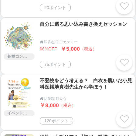
20ポイント
自分に還る思い込み書き換えセッション
和多志lifeアカデミー

￥5,000
66%OFF
（税込）
各種コンサルティング
75ポイント
不登校をどう考える？ 白衣を脱いだ小児
科医横地真樹先生から学ぼう！
助産院 月天心

￥8,000
（税込）
イベント・セミナー・交流会
120ポイント