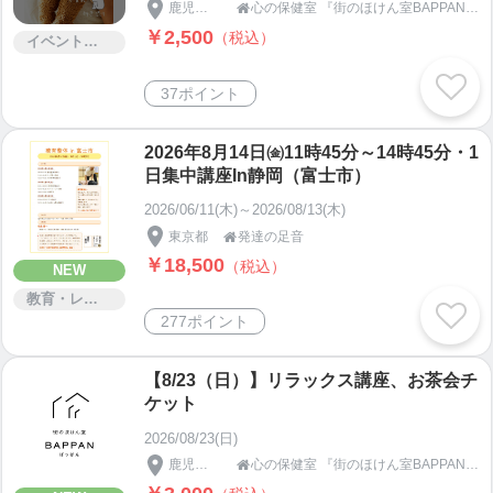
鹿児島県
心の保健室 『街のほけん室BAPPAN』 鹿児島県鹿屋市

ライン講座」
￥2,500
（税込）
イベント・セミナー・交流会
37ポイント
2026年8月14日㈮11時45分～14時45分・1
日集中講座In静岡（富士市）
2026/06/11(木)～2026/08/13(木)
東京都
発達の足音

￥18,500
（税込）
NEW
教育・レッスン・講習
277ポイント
【8/23（日）】リラックス講座、お茶会チ
ケット
2026/08/23(日)
鹿児島県
心の保健室 『街のほけん室BAPPAN』 鹿児島県鹿屋市
