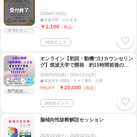
受付終了
2026/07/26(日)
自遊空間 ひのまる

￥1,100
（税込）
イベント・セミナー・交流会
18ポイント
オンライン【初回・動機づけカウンセリン
グ】筑波大学で開発 約15時間前後のセ
ッションで心身の不調を解決する心理カウ
2026/01/01(木)～2026/12/31(木)
ンセリング
筑波大学で開発・ＳＡＴ療法 心理カウンセラー 西川範彦

￥20,000
9%OFF
（税込）
専門技術サービス
300ポイント
脳傾向性診断解説セッション
2024/10/19(土)～2026/12/31(木)