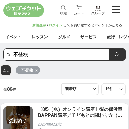
検索
カート
グループ
新規登録
/
ログイン
してお買い物するとポイントがたまる！
イベント
レッスン
グルメ
サービス
旅行・レジ
不登校
89
全
件
【8/5（水）オンライン講座】街の保健室
BAPPAN講座／子どもとの関わり方（不
受付終了
登校、発達特性など）に頭を抱えている方
2026/08/05(水)
へ 「子どもとの向き合い方がわかるオン