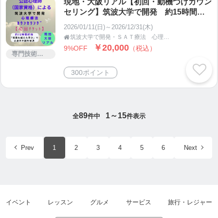
現地・大阪リアル【初回・動機づけカウン
セリング】筑波大学で開発 約15時間前
後のセッションで心身の不調を解決する心
2026/01/11(日)～2026/12/31(木)
理カウンセリング
筑波大学で開発・ＳＡＴ療法 心理カウンセラー 西川範彦

￥20,000
9%OFF
（税込）
専門技術サービス
300ポイント
89
1～15
全
件中
件表示
Prev
1
2
3
4
5
6
Next
イベント
レッスン
グルメ
サービス
旅行・レジャー