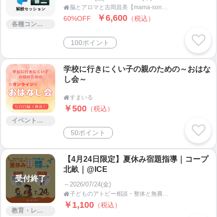
脳とアロマと吉岡昌美【mama-sono】

￥6,600
60%OFF
（税込）
各種コンサルティング
100ポイント
学校に行きにくい子の親のための～おはな
し会～
すまいる

￥500
（税込）
イベント・セミナー・交流会
50ポイント
【4月24日限定】夏休み宿題指導｜コープ
北畝｜@ICE
受付終了
～2026/07/24(金)
子どものアトピー相談・整体と無農薬野菜・岡山ヒノキの店｜ICE(アイス)倉敷

￥1,100
（税込）
教育・レッスン・講習