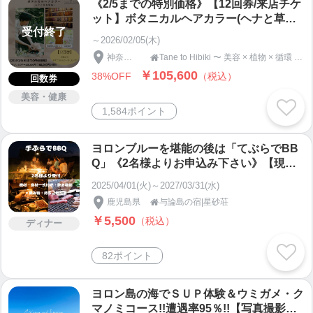
《2/5までの特別価格》【12回券/来店チケ
ット】ボタニカルヘアカラー(ヘナと草木
受付終了
染め )｜自然派美容室 Tane to Hibiki
～2026/02/05(木)
神奈川県
Tane to Hibiki 〜 美容 × 植物 × 循環 〜 リジェネラティブサロン 〜

￥105,600
38%OFF
（税込）
回数券
美容・健康
1,584ポイント
ヨロンブルーを堪能の後は「てぶらでBB
Q」《2名様よりお申込み下さい》【現地
決済】
2025/04/01(火)～2027/03/31(水)
鹿児島県
与論島の宿|星砂荘

￥5,500
（税込）
ディナー
82ポイント
ヨロン島の海でＳＵＰ体験＆ウミガメ・ク
マノミコース!!遭遇率95％!!【写真撮影＆