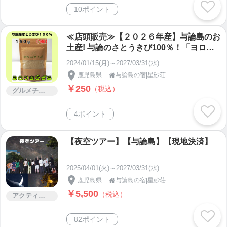
10ポイント
≪店頭販売≫【２０２６年産】与論島のお
土産! 与論のさとうきび100％！「ヨロン
きびざら」 150g 【ざらめ】
2024/01/15(月)～2027/03/31(水)
鹿児島県
与論島の宿|星砂荘

￥250
（税込）
グルメチケット
4ポイント
【夜空ツアー】【与論島】【現地決済】
2025/04/01(火)～2027/03/31(水)
鹿児島県
与論島の宿|星砂荘

￥5,500
（税込）
アクティビティー
82ポイント