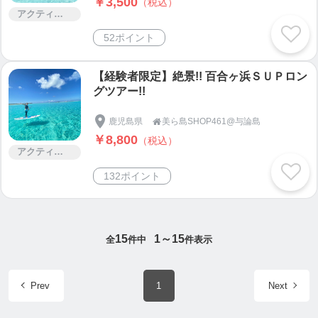
￥3,500
（税込）
アクティビティー
52ポイント
【経験者限定】絶景!! 百合ヶ浜ＳＵＰロン
グツアー!!
鹿児島県
美ら島SHOP461@与論島

￥8,800
（税込）
アクティビティー
132ポイント
15
1～15
全
件中
件表示
Prev
1
Next