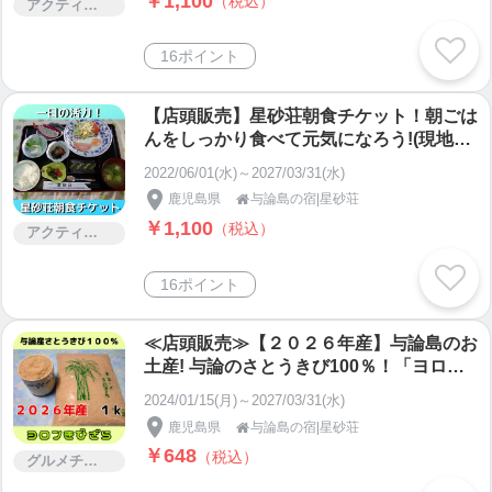
￥1,100
（税込）
アクティビティー
16ポイント
【店頭販売】星砂荘朝食チケット！朝ごは
んをしっかり食べて元気になろう!(現地払
い）
2022/06/01(水)～2027/03/31(水)
鹿児島県
与論島の宿|星砂荘

￥1,100
（税込）
アクティビティー
16ポイント
≪店頭販売≫【２０２６年産】与論島のお
土産! 与論のさとうきび100％！「ヨロン
きびざら」 １kg 【ざらめ】
2024/01/15(月)～2027/03/31(水)
鹿児島県
与論島の宿|星砂荘

￥648
（税込）
グルメチケット