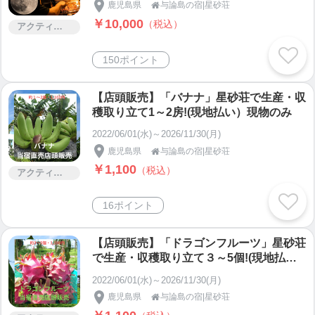
鹿児島県
与論島の宿|星砂荘

￥10,000
（税込）
アクティビティー
150ポイント
【店頭販売】「バナナ」星砂荘で生産・収
穫取り立て1～2房!(現地払い）現物のみ
2022/06/01(水)～2026/11/30(月)
鹿児島県
与論島の宿|星砂荘

￥1,100
（税込）
アクティビティー
16ポイント
【店頭販売】「ドラゴンフルーツ」星砂荘
で生産・収穫取り立て３～5個!(現地払
い）現物のみ
2022/06/01(水)～2026/11/30(月)
鹿児島県
与論島の宿|星砂荘
