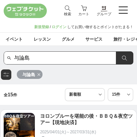
検索
カート
グループ
新規登録
/
ログイン
してお買い物するとポイントがたまる！
イベント
レッスン
グルメ
サービス
旅行・レジ
与論島
15
全
件
ヨロンブルーを堪能の後・ＢＢＱ＆夜空ツ
アー【現地決済】
2025/04/01(火)～2027/03/31(水)