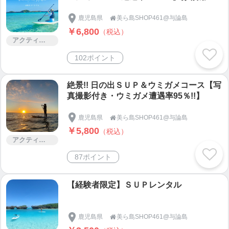
シュノーケル付き】
鹿児島県
美ら島SHOP461@与論島

￥6,800
（税込）
アクティビティー
102ポイント
絶景!! 日の出ＳＵＰ＆ウミガメコース【写
真撮影付き・ウミガメ遭遇率95％!!】
鹿児島県
美ら島SHOP461@与論島

￥5,800
（税込）
アクティビティー
87ポイント
【経験者限定】ＳＵＰレンタル
鹿児島県
美ら島SHOP461@与論島
