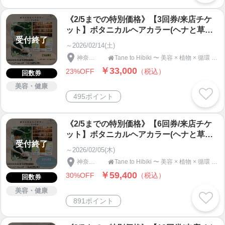
《2/5までの特別価格》【3回券/来店チケ
ット】ボタニカルヘアカラー(ヘナと草木
受付終了
染め )｜自然派美容室 Tane to Hibiki
～2026/02/14(土)
神奈川県
Tane to Hibiki 〜 美容 × 植物 × 循環 〜 リジェネラティブサロン 〜

￥33,000
23%OFF
（税込）
回数券
美容・健康
495ポイント
《2/5までの特別価格》【6回券/来店チケ
ット】ボタニカルヘアカラー(ヘナと草木
受付終了
染め )｜自然派美容室 Tane to Hibiki
～2026/02/05(木)
神奈川県
Tane to Hibiki 〜 美容 × 植物 × 循環 〜 リジェネラティブサロン 〜

￥59,400
30%OFF
（税込）
回数券
美容・健康
891ポイント