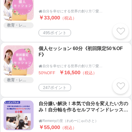
自分を幸せにする世界の創り方♡愛を感じて本質から豊かになる人生へ

￥33,000
（税込）
教育・レッスン・講習
495ポイント
個人セッション 60分《初回限定50％OF
F》
自分を幸せにする世界の創り方♡愛を感じて本質から豊かになる人生へ

￥16,500
50%OFF
（税込）
教育・レッスン・講習
247ポイント
自分嫌い解決！本気で自分を変えたい方の
み！自分軸を作るセルフマインドレッスン
全３回
Remenyの里（れめーにゅのさと）

￥55,000
（税込）