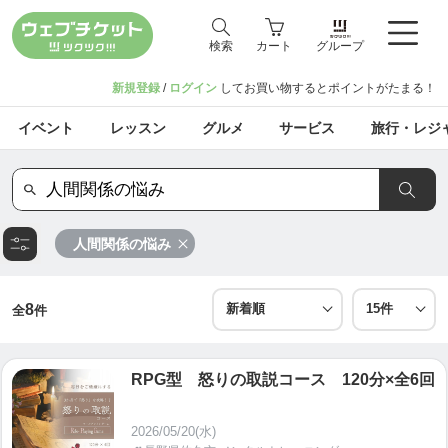
検索
カート
グループ
新規登録
/
ログイン
してお買い物するとポイントがたまる！
イベント
レッスン
グルメ
サービス
旅行・レジ
人間関係の悩み
8
全
件
RPG型 怒りの取説コース 120分×全6回
2026/05/20(水)