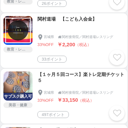
教育・レッスン・講習
26ポイント
関村道場 【こども入会金】
宮城県
関村接骨院／関村道場レスリング

￥2,200
33%OFF
（税込）
教育・レッスン・講習
33ポイント
【１ヶ月５回コース】楽トレ定期チケット
５
宮城県
関村接骨院／関村道場レスリング

サブスク購入可
￥33,150
33%OFF
（税込）
美容・健康
497ポイント