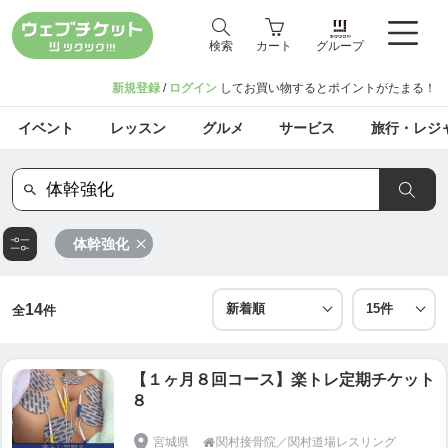
検索
カート
グループ
新規登録
/
ログイン
してお買い物するとポイントがたまる！
イベント
レッスン
グルメ
サービス
旅行・レジ
体幹強化
14
全
件
【１ヶ月８回コース】楽トレ定期チケット
８
宮城県
関村接骨院／関村道場レスリング
