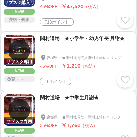
サブスク購入可
￥47,520
45%OFF
（税込）
NEW
美容・健康
713ポイント
関村道場 ★小学生・幼児年長 月謝★
宮城県
関村接骨院／関村道場レスリング

サブスク専用
￥1,210
45%OFF
（税込）
NEW
教育・レッスン・講習
18ポイント
関村道場 ★中学生月謝★
宮城県
関村接骨院／関村道場レスリング

サブスク専用
￥1,760
36%OFF
（税込）
NEW