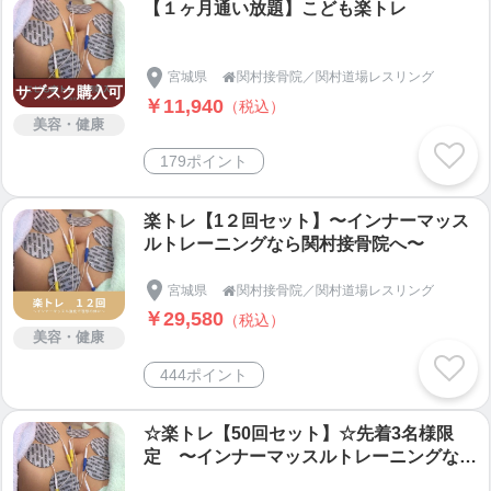
【１ヶ月通い放題】こども楽トレ
宮城県
関村接骨院／関村道場レスリング

サブスク購入可
￥11,940
（税込）
美容・健康
179ポイント
楽トレ【1２回セット】〜インナーマッス
ルトレーニングなら関村接骨院へ〜
宮城県
関村接骨院／関村道場レスリング

￥29,580
（税込）
美容・健康
444ポイント
☆楽トレ【50回セット】☆先着3名様限
定 〜インナーマッスルトレーニングなら
関村接骨院へ〜