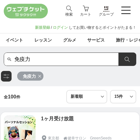
検索
カート
グループ
新規登録
/
ログイン
してお買い物するとポイントがたまる！
イベント
レッスン
グルメ
サービス
旅行・レジ
免疫力
100
全
件
1ヶ月受け放題
東京都
健幸サロン GreenSeeds
