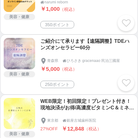
narumi reborn

￥1,000
（税込）
美容・健康
350ポイント
ご紹介にて承ります【遠隔調整】TDEハ
ンズオンセラピー60分
青森県
ひろさき gracenaao 民泊三國屋

￥5,000
（税込）
美容・健康
250ポイント
WEB限定！初回限定！プレゼント付き！
現地決済がお得/高濃度ビタミンC＆ミネラ
ル点滴チケット（初診料など含む）/免疫
力アップ/口内炎や歯周病の改善も！
東京都
銀座古城歯科医院

￥12,848
27%OFF
（税込）
美容・健康