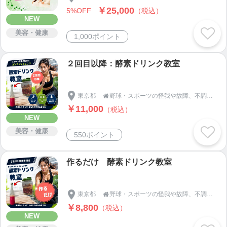
￥25,000
5%OFF
（税込）
NEW
美容・健康
1,000ポイント
２回目以降：酵素ドリンク教室
東京都
野球・スポーツの怪我や故障、不調による焦りを解消！早期復帰で結果を出す、回復とパフォーマンス向上の【ＫＵ総合学習塾：東京都三鷹市】

￥11,000
（税込）
NEW
美容・健康
550ポイント
作るだけ 酵素ドリンク教室
東京都
野球・スポーツの怪我や故障、不調による焦りを解消！早期復帰で結果を出す、回復とパフォーマンス向上の【ＫＵ総合学習塾：東京都三鷹市】

￥8,800
（税込）
NEW