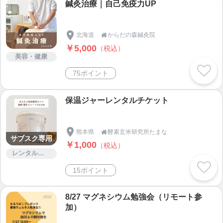
鍼灸治療｜自己免疫力UP
北海道
からだの森鍼灸院

￥5,000
（税込）
美容・健康
75ポイント
保温ジャーレンタルチケット
熊本県
酵素玄米研究所たまな

サブスク専用
￥1,000
（税込）
レンタルサービス
15ポイント
8/27 マグネシウム勉強会（リモート参
加）