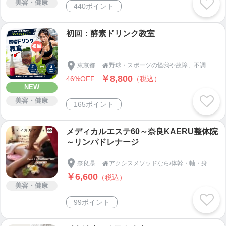
美容・健康
440ポイント
初回：酵素ドリンク教室
東京都
野球・スポーツの怪我や故障、不調による焦りを解消！早期復帰で結果を出す、回復とパフォーマンス向上の【ＫＵ総合学習塾：東京都三鷹市】

￥8,800
46%OFF
（税込）
NEW
美容・健康
165ポイント
メディカルエステ60～奈良KAERU整体院
～リンパドレナージ
奈良県
アクシスメソッドなら/体幹・軸・身体能力研究所Axis-Karada-Kaeru-Labo アクシスメソッド・メンタルセラピー専門サロン【奈良KAERU整体院】【発酵調味料教室脳勝飯蛙神蛙】

￥6,600
（税込）
美容・健康
99ポイント