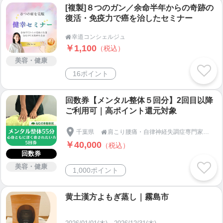
[複製]８つのガン／余命半年からの奇跡の
復活・免疫力で癌を治したセミナー
幸道コンシェルジュ

￥1,100
（税込）
美容・健康
16ポイント
回数券【メンタル整体５回分】2回目以降
ご利用可｜高ポイント還元対象
千葉県
肩こり腰痛・自律神経失調症専門家｜市川市｜ねむのき整体院

￥40,000
（税込）
回数券
美容・健康
1,000ポイント
黄土漢方よもぎ蒸し｜霧島市