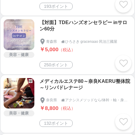
193ポイント
【対面】TDEハンズオンセラピー inサロ
ン60分
青森県
ひろさき gracenaao 民泊三國屋

￥5,000
（税込）
美容・健康
250ポイント
メディカルエステ80～奈良KAERU整体院
～リンパドレナージ
奈良県
アクシスメソッドなら/体幹・軸・身体能力研究所Axis-Karada-Kaeru-Labo アクシスメソッド・メンタルセラピー専門サロン【奈良KAERU整体院】【発酵調味料教室脳勝飯蛙神蛙】

￥8,800
（税込）
美容・健康
132ポイント