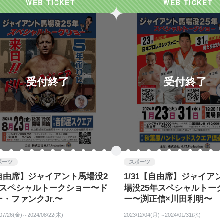
受付終了
受付終了
ポーツ
スポーツ
自由席】ジャイアント馬場没2
1/31【自由席】ジャイア
年スペシャルトークショー〜ド
場没25年スペシャルトー
ー・ファンクJr.〜
ー〜渕正信×川田利明〜
/07/26(金)～2024/08/22(木)
2023/12/04(月)～2024/01/31(水)