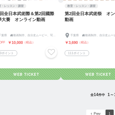
育・レッスン・講習
教育・レッスン・講習
2回全日本武術際＆第2回國際
第2回全日本武術祭 オ
學大賽 オンライン動画
動画
千葉県

動画制作、自分史ムービー、写真撮影、コピーライティングのライジングサン映像
千葉県

￥10,000
￥3,690
OFF
（税込）
（税込）
00ポイント
111ポイント
14
1～
全
件中
Prev
1