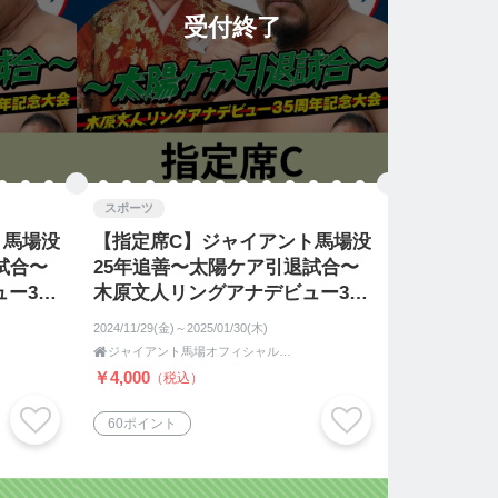
受付終了
スポーツ
ト馬場没
【指定席C】ジャイアント馬場没
試合〜
25年追善〜太陽ケア引退試合〜
ー35
木原文人リングアナデビュー35
周年記念大会
2024/11/29(金)～2025/01/30(木)

ジャイアント馬場オフィシャル王道ショップ
￥4,000
（税込）
60ポイント