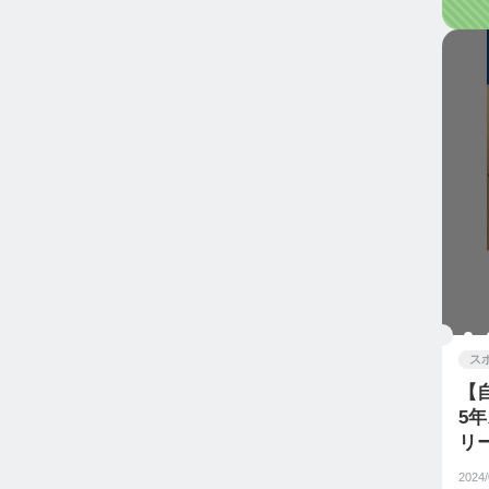
ス
【
5
リ
2024