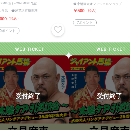
/06/01(月)～2026/08/07(金)

小橋建太オフィシャルショップ
￥500
（税込）
山形県

尾花沢市徳良湖
000
（税込）
7ポイント
00ポイント
受付終了
受付終了