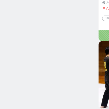

￥7,
1