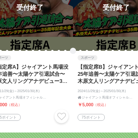
受付終了
受付終了
ポーツ
スポーツ
指定席A】ジャイアント馬場没
【指定席B】ジャイアン
5年追善〜太陽ケア引退試合〜
25年追善〜太陽ケア引退
原文人リングアナデビュー35
木原文人リングアナデビュ
年記念大会
周年記念大会
/11/29(金)～2025/01/30(木)
2024/11/29(金)～2025/01/30(木)
ジャイアント馬場オフィシャル王道ショップ

ジャイアント馬場オフィシャル王道ショップ
000
￥5,000
（税込）
（税込）
05ポイント
75ポイント