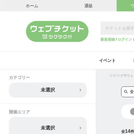
ホーム
通販
新規登録
/
ログイン
イベント
ツクツク!!!
カテゴリー
未選択
開催エリア
未選択
14
全