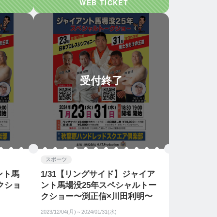
受付終了
スポーツ
ント馬
1/31【リングサイド】ジャイア
クショ
ント馬場没25年スペシャルトー
クショー〜渕正信×川田利明〜
2023/12/04(月)～2024/01/31(水)