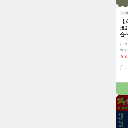
ス
【
没
合
ー
2024

￥3,
5