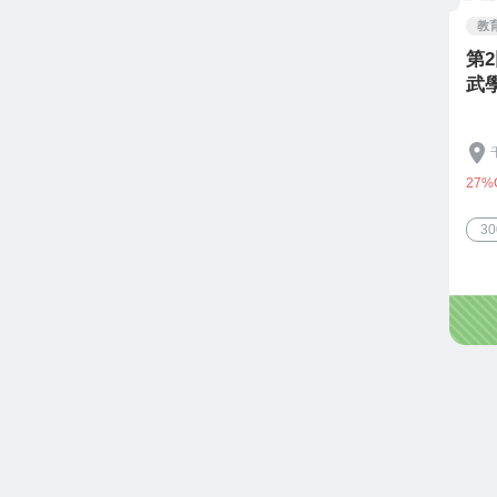
教
第
武
27%
3