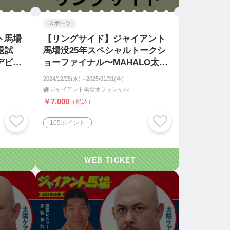
スポーツ
ト馬場
【リングサイド】ジャイアント
退試
馬場没25年スペシャルトークシ
デビュ
ョーファイナル〜MAHALO太陽
ケア〜
2024/12/25(水)～2025/01/31(金)

ジャイアント馬場オフィシャル王道ショップ
￥7,000
（税込）
105ポイント