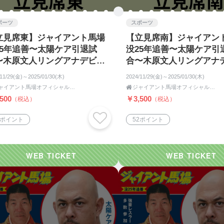
ポーツ
スポーツ
立見席東】ジャイアント馬場
【立見席南】ジャイアン
25年追善〜太陽ケア引退試
没25年追善〜太陽ケア引
〜木原文人リングアナデビュ
合〜木原文人リングアナ
35周年記念大会
ー35周年記念大会
/11/29(金)～2025/01/30(木)
2024/11/29(金)～2025/01/30(木)
ジャイアント馬場オフィシャル王道ショップ

ジャイアント馬場オフィシャル王道ショップ
500
￥3,500
（税込）
（税込）
2ポイント
52ポイント