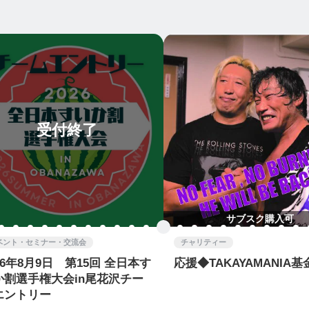
受付終了
サブスク購入可
ベント・セミナー・交流会
チャリティー
26年8月9日 第15回 全日本す
応援◆TAKAYAMANIA基
か割選手権大会in尾花沢チー
エントリー