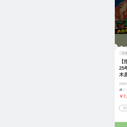
ス
【
2
木
周
2024

￥7,
1