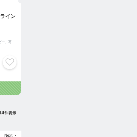
ンライン
動画制作、自分史ムービー、写真撮影、コピーライティングのライジングサン映像
14
件表示
Next