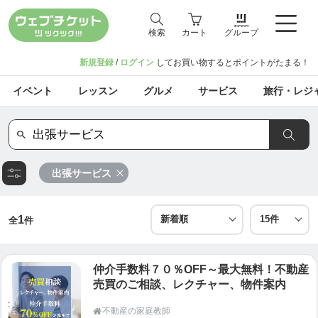
検索
カート
グループ
新規登録
/
ログイン
してお買い物するとポイントがたまる！
イベント
レッスン
グルメ
サービス
旅行・レジ
出張サービス
1
全
件
仲介手数料７０％OFF～最大無料！不動産
売買のご相談、レクチャー、物件案内
不動産の家庭教師
