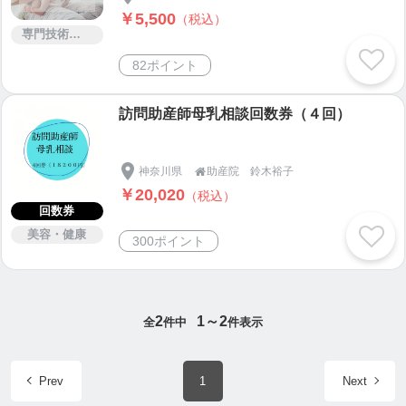
￥5,500
（税込）
専門技術サービス
82ポイント
訪問助産師母乳相談回数券（４回）
神奈川県
助産院 鈴木裕子

￥20,020
（税込）
回数券
美容・健康
300ポイント
2
1～2
全
件中
件表示
Prev
1
Next