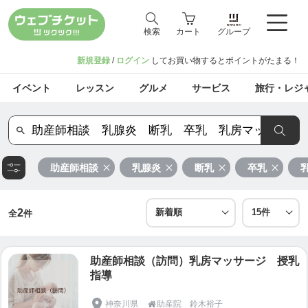
検索
カート
グループ
新規登録
/
ログイン
してお買い物するとポイントがたまる！
イベント
レッスン
グルメ
サービス
旅行・レジ
助産師相談
乳腺炎
断乳
卒乳
2
全
件
助産師相談（訪問）乳房マッサージ 授乳
指導
神奈川県
助産院 鈴木裕子
