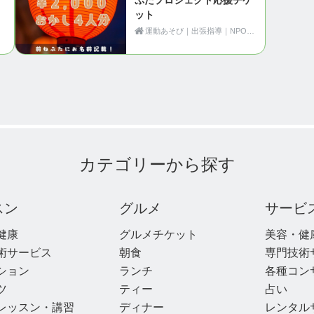
ット
運動あそび｜出張指導｜NPO法人Motion（青森県黒石市）
カテゴリーから探す
スン
グルメ
サービ
健康
グルメチケット
美容・健
術サービス
朝食
専門技術
ション
ランチ
各種コン
ツ
ティー
占い
レッスン・講習
ディナー
レンタル