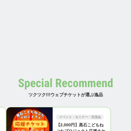
ツクツク!!!ウェブチケットが選ぶ逸品
イベント・セミナー・交流会
【2,000円】黒石こどもね
・
ぷたプロジェクト応援チケ