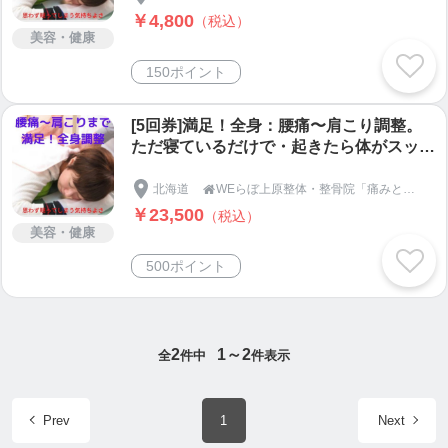
経験と技術の集大成をギュッと詰めた完全
￥4,800
（税込）
整体・
美容・健康
150ポイント
[5回券]満足！全身：腰痛〜肩こり調整。
ただ寝ているだけで・起きたら体がスッキ
リ軽くなっている！ほとんど痛みなくソフ
トで安心な調整。治療歴４０年の施術家
北海道
WEらぼ上原整体・整骨院「痛みと歪み」の専門院

が、長年の経験と技術の集大成をギュッと
￥23,500
（税込）
詰めた完全整体・
美容・健康
500ポイント
2
1～2
全
件中
件表示
Prev
1
Next