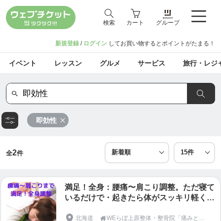
検索
カート
グループ
新規登録
/
ログイン
してお買い物するとポイントがたまる！
イベント
レッスン
グルメ
サービス
旅行・レジ
即効性
2
全
件
満足！全身：腰痛〜肩こり調整。ただ寝て
いるだけで・起きたら体がスッキリ軽くな
っている！ほとんど痛みなくソフトで安心
な調整。治療歴４０年の施術家が、長年の
北海道
WEらぼ上原整体・整骨院「痛みと歪み」の専門院
