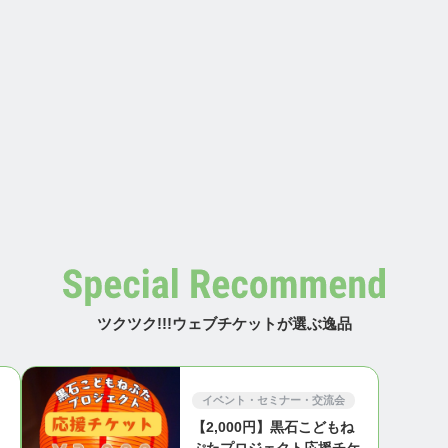
ツクツク!!!ウェブチケットが選ぶ逸品
イベント・セミナー・交流会
【2,000円】黒石こどもね
・
ぷたプロジェクト応援チケ