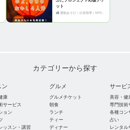
ット
運動あそび｜出張指導｜NPO法人Motion（青森県黒石市）
カテゴリーから探す
スン
グルメ
サービ
健康
グルメチケット
美容・健
術サービス
朝食
専門技術
ション
ランチ
各種コン
ツ
ティー
占い
レッスン・講習
ディナー
レンタル