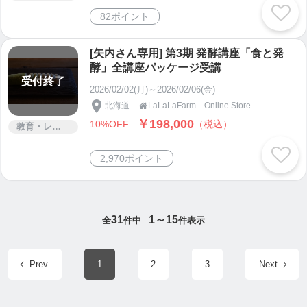
82ポイント
[矢内さん専用] 第3期 発酵講座「食と発
酵」全講座パッケージ受講
受付終了
2026/02/02(月)～2026/02/06(金)
北海道
LaLaLaFarm Online Store

￥198,000
10%OFF
（税込）
教育・レッスン・講習
2,970ポイント
31
1～15
全
件中
件表示
Prev
1
2
3
Next