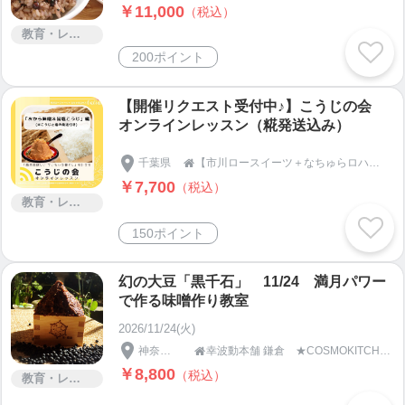
￥11,000
（税込）
教育・レッスン・講習
200ポイント
【開催リクエスト受付中♪】こうじの会
オンラインレッスン（糀発送込み）
千葉県
【市川ロースイーツ＋なちゅらロハス】宇宙おむすび・季節の手しごと・発酵・腸活ロースイーツメソッド®｜千葉県市川市｜natur-aloha-s

￥7,700
（税込）
教育・レッスン・講習
150ポイント
幻の大豆「黒千石」 11/24 満月パワー
で作る味噌作り教室
2026/11/24(火)
神奈川県
幸波動本舗 鎌倉 ★COSMOKITCHEN＆SPA★

￥8,800
（税込）
教育・レッスン・講習