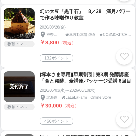
幻の大豆「黒千石」 8／28 満月パワー
で作る味噌作り教室
2026/08/28(金)
神奈川県
幸波動本舗 鎌倉 ★COSMOKITCHEN＆SPA★

￥8,800
（税込）
教育・レッスン・講習
132ポイント
[塚本さま専用][早期割引] 第3期 発酵講座
「食と発酵」全講座パッケージ受講 6回目
受付終了
2026/06/03(水)～2026/06/10(水)
北海道
LaLaLaFarm Online Store

￥30,000
（税込）
教育・レッスン・講習
450ポイント