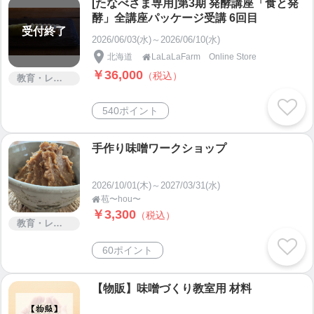
[たなべさま専用]第3期 発酵講座「食と発
酵」全講座パッケージ受講 6回目
受付終了
2026/06/03(水)～2026/06/10(水)
北海道
LaLaLaFarm Online Store

￥36,000
（税込）
教育・レッスン・講習
540ポイント
手作り味噌ワークショップ
2026/10/01(木)～2027/03/31(水)
苞〜hou〜

￥3,300
（税込）
教育・レッスン・講習
60ポイント
【物販】味噌づくり教室用 材料