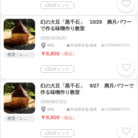
132ポイント
幻の大豆「黒千石」 10/29 満月パワー
で作る味噌作り教室
2026/10/26(月)
神奈川県
幸波動本舗 鎌倉 ★COSMOKITCHEN＆SPA★

￥8,800
（税込）
教育・レッスン・講習
132ポイント
幻の大豆「黒千石」 9/27 満月パワーで
作る味噌作り教室
2026/09/27(日)
神奈川県
幸波動本舗 鎌倉 ★COSMOKITCHEN＆SPA★

￥8,800
（税込）
教育・レッスン・講習
132ポイント