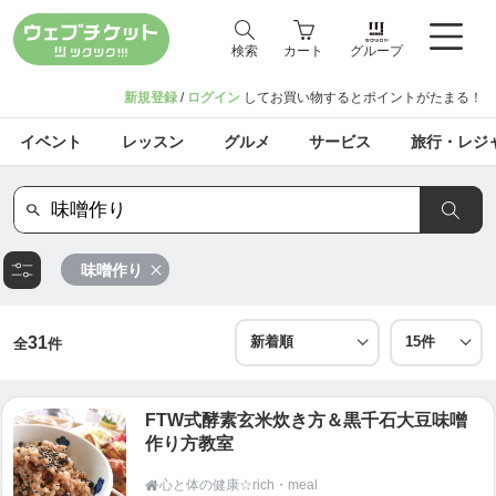
検索
カート
グループ
新規登録
/
ログイン
してお買い物するとポイントがたまる！
イベント
レッスン
グルメ
サービス
旅行・レジ
味噌作り
31
全
件
FTW式酵素玄米炊き方＆黒千石大豆味噌
作り方教室
心と体の健康☆rich・meal
