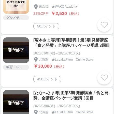
東京都
WAKO Academy

￥2,530
23%OFF
（税込）
グルメチケット
50ポイント
[塚本さま専用][早期割引] 第3期 発酵講座
「食と発酵」全講座パッケージ受講 3回目
受付終了
2026/03/04(水)～2026/03/10(火)
北海道
LaLaLaFarm Online Store

￥30,000
（税込）
教育・レッスン・講習
450ポイント
[たなべさま専用]第3期 発酵講座「食と発
酵」全講座パッケージ受講 3回目
受付終了
2026/03/04(水)～2026/03/10(火)
北海道
LaLaLaFarm Online Store
