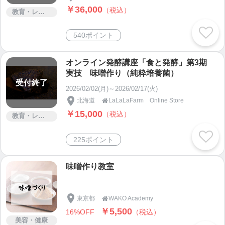
￥36,000
（税込）
教育・レッスン・講習
540ポイント
オンライン発酵講座「食と発酵」第3期
実技 味噌作り（純粋培養菌）
受付終了
2026/02/02(月)～2026/02/17(火)
北海道
LaLaLaFarm Online Store

￥15,000
（税込）
教育・レッスン・講習
225ポイント
味噌作り教室
東京都
WAKO Academy

￥5,500
16%OFF
（税込）
美容・健康