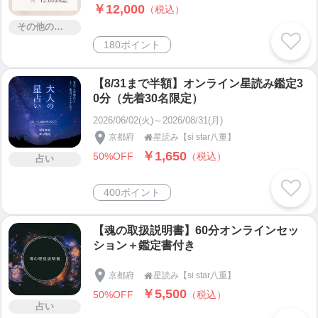
￥12,000
（税込）
その他のサービス
180ポイント
【8/31まで半額】オンライン星読み鑑定3
0分（先着30名限定）
2026/06/02(火)～2026/08/31(月)
京都府
星読み【si star八重】

￥1,650
50%OFF
（税込）
占い
400ポイント
【魂の取扱説明書】60分オンラインセッ
ション＋鑑定書付き
京都府
星読み【si star八重】

￥5,500
50%OFF
（税込）
占い