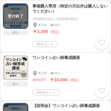
事後購入専用（特定の方以外は購入しない
でください）
受付終了
2026/05/13(水)～2026/06/30(火)
東京都
8941

￥3,300
（税込）
占い
50ポイント
ワンコイン占い師養成講座
東京都
8941

￥33,000
40%OFF
（税込）
占い
495ポイント
【説明会】ワンコイン占い師養成講座