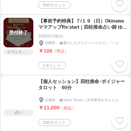
500ポイント
【事前予約特典】７/１９（日）Okinawa
ママアップRe:start｜四柱推命占い師 ゆみ
受付終了
造｜先着数量限定｜おきなわ工芸の杜｜豊
2026/07/19(日)
見城市｜ママアップ応援｜事前予約チケッ
沖縄県
癒やしのプライベートサロン『ハピちゅら』

ト｜沖縄マルシェ｜沖縄イベント｜６月１
￥100
（税込）
４日開催｜５月１７日開催｜４月１９日開
イベント・セミナー・交流会
催｜３月２９日開催｜２月１１日開催
1ポイント
【個人セッション】四柱推命･ボイジャー
タロット 60分
京都府
salon Taiyou｜宮本泰瑤みやもとたいよう｜ボイジャータロット京都

￥11,000
（税込）
占い
330ポイント