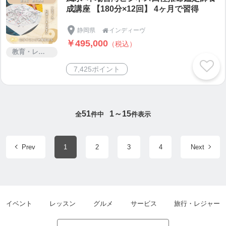
成講座 【180分×12回】 4ヶ月で習得
静岡県
インディーヴ

￥495,000
（税込）
教育・レッスン・講習
7,425ポイント
51
1～15
全
件中
件表示
Prev
1
2
3
4
Next
イベント
レッスン
グルメ
サービス
旅行・レジャー