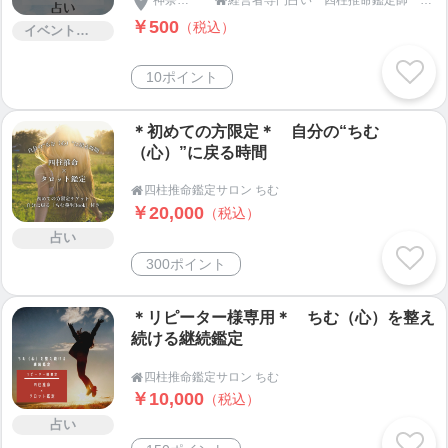
神奈川県
経営者専門占い 四柱推命鑑定師 大野知久

￥500
（税込）
イベント・セミナー・交流会
10ポイント
＊初めての方限定＊ 自分の“ちむ
（心）”に戻る時間
四柱推命鑑定サロン ちむ

￥20,000
（税込）
占い
300ポイント
＊リピーター様専用＊ ちむ（心）を整え
続ける継続鑑定
四柱推命鑑定サロン ちむ

￥10,000
（税込）
占い