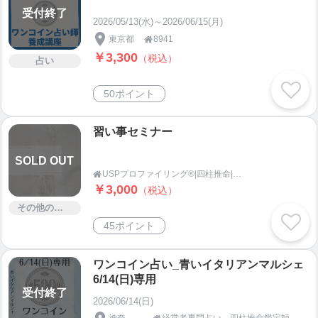
受付終了
2026/05/13(水)～2026/06/15(月)
東京都
8941

￥3,300
（税込）
占い
50ポイント
習い事セミナー
SOLD OUT
USPプロファイリング®︎|四柱推命|行動心理学|naturela|鹿児島

￥3,000
（税込）
その他のサービス
45ポイント
ワンコイン占い_青いイタリアンマルシェ
6/14(日)専用
受付終了
2026/06/14(日)