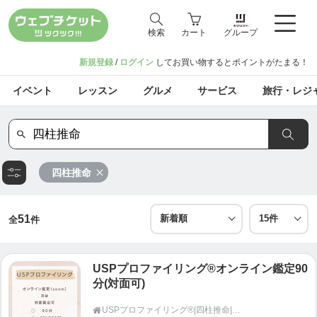
検索
カート
グループ
新規登録
/
ログイン
してお買い物するとポイントがたまる！
イベント
レッスン
グルメ
サービス
旅行・レジ
四柱推命
51
全
件
USPプロファイリング®︎オンライン鑑定90
分(対面可)
USPプロファイリング®︎|四柱推命|行動心理学|naturela|鹿児島
