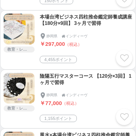
150ポイント
本場台湾ビジネス四柱推命鑑定師養成講座
【180分×9回】 3ヶ月で習得
静岡県
インディーヴ

￥297,000
（税込）
教育・レッスン・講習
4,455ポイント
陰陽五行マスターコース 【120分×3回】 1
ヶ月で習得
静岡県
インディーヴ

￥77,000
（税込）
教育・レッスン・講習
1,155ポイント
風水×本場台湾ビジネス四柱推命鑑定師養