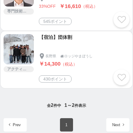
￥16,610
33%OFF
（税込）
専門技術サービス
545ポイント
【宿泊】団体割
長野県
ロッジやまぼうし

￥14,300
（税込）
アクティビティー
430ポイント
2
1～2
全
件中
件表示
Prev
1
Next