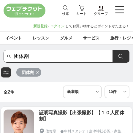
検索
カート
グループ
新規登録
/
ログイン
してお買い物するとポイントがたまる！
イベント
レッスン
グルメ
サービス
旅行・レジ
団体割
2
全
件
証明写真撮影【出張撮影】【１０人団体
割】
佐賀県
中村スタジオ｜唐津神社公認・家族写真応援プロジェクト【佐賀県・唐津・伊万里・玄海・福岡県・糸島・前原・二丈】
