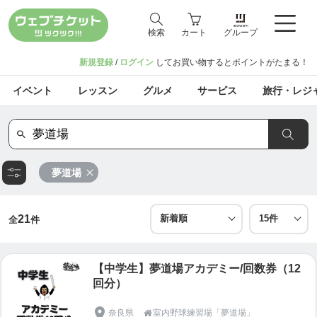
検索
カート
グループ
新規登録
/
ログイン
してお買い物するとポイントがたまる！
イベント
レッスン
グルメ
サービス
旅行・レジ
夢道場
21
全
件
【中学生】夢道場アカデミー/回数券（12
回分）
奈良県
室内野球練習場「夢道場」
