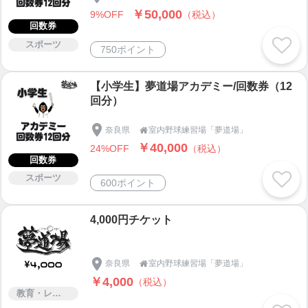
￥50,000
9%OFF
（税込）
回数券
スポーツ
750ポイント
【小学生】夢道場アカデミー/回数券（12
回分）
奈良県
室内野球練習場「夢道場」

￥40,000
24%OFF
（税込）
回数券
スポーツ
600ポイント
4,000円チケット
奈良県
室内野球練習場「夢道場」

￥4,000
（税込）
教育・レッスン・講習