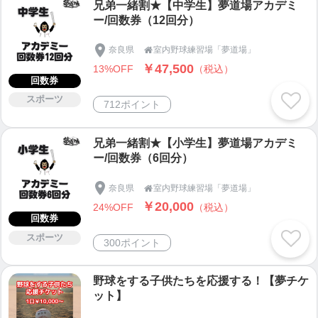
兄弟一緒割★【中学生】夢道場アカデミ
ー/回数券（12回分）
奈良県
室内野球練習場「夢道場」

￥47,500
13%OFF
（税込）
回数券
スポーツ
712ポイント
兄弟一緒割★【小学生】夢道場アカデミ
ー/回数券（6回分）
奈良県
室内野球練習場「夢道場」

￥20,000
24%OFF
（税込）
回数券
スポーツ
300ポイント
野球をする子供たちを応援する！【夢チケ
ット】