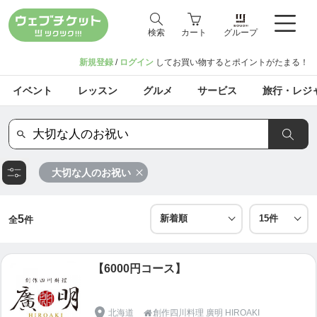
検索
カート
グループ
新規登録
/
ログイン
してお買い物するとポイントがたまる！
イベント
レッスン
グルメ
サービス
旅行・レジ
大切な人のお祝い
5
全
件
【6000円コース】
北海道
創作四川料理 廣明 HIROAKI
