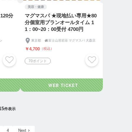
美容・健康
120分
マグマスパ ★現地払い専用★80
分個室用プランオールタイム 1
1：00~20：00受付 4700円
ン
東京都

富士山溶岩浴 マグマスパ 大森店
￥4,700
（税込）
70ポイント
15
件表示
4
Next