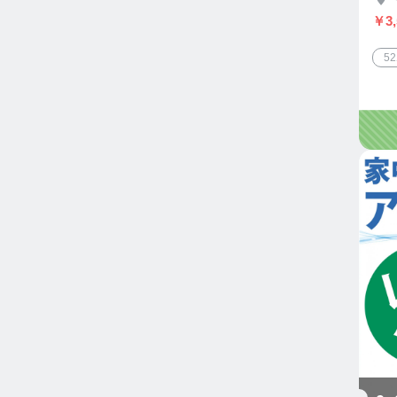
￥3,
5