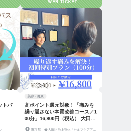
美容・健康
ットバ
高ポイント還元対象！「痛みを
繰り返さない本質改善コース／1
00分」16,800円（税込） 大田区
池上の整体院＠からだ塾
ン
東京都

大田区池上整体「セルフケアアドバイスセンター 〜からだ塾〜」