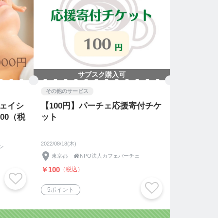
サブスク購入可
その他のサービス
フェイシ
【100円】パーチェ応援寄付チケ
00（税
ット
2022/08/18(木)
ン
東京都

NPO法人カフェパーチェ
￥100
（税込）
5ポイント