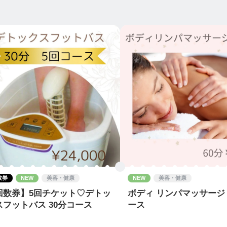
数券
NEW
美容・健康
NEW
美容・健康
回数券】5回チケット♡デトッ
ボディ リンパマッサージ 
スフットバス 30分コース
ース