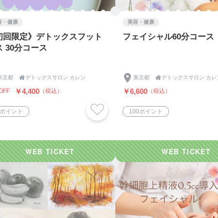
容・健康
美容・健康
初回限定》デトックスフット
フェイシャル60分コース
 30分コース
東京都

デトックスサロン カレン
東京都

デトックスサロン カレ
￥4,400
￥6,600
OFF
（税込）
（税込）
5ポイント
100ポイント