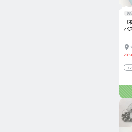
美
《
バス
20%
7