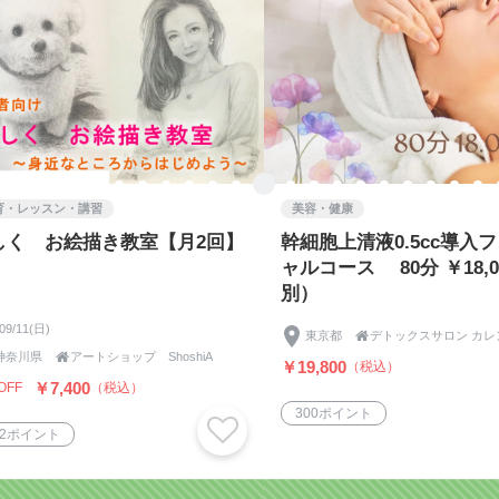
育・レッスン・講習
美容・健康
しく お絵描き教室【月2回】
幹細胞上清液0.5cc導入
ャルコース 80分 ￥18,0
別）
/09/11(日)
東京都

デトックスサロン カレ
神奈川県

アートショップ ShoshiA
￥19,800
（税込）
￥7,400
OFF
（税込）
300ポイント
22ポイント