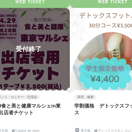
受付終了
ベント・セミナー・交流会
美容・健康
29食と美と健康マルシェin東
学割価格 デトックスフ
-出店者チケット
ス
東京都

Cabane de raisin
東京都

デトックスサロン カレ