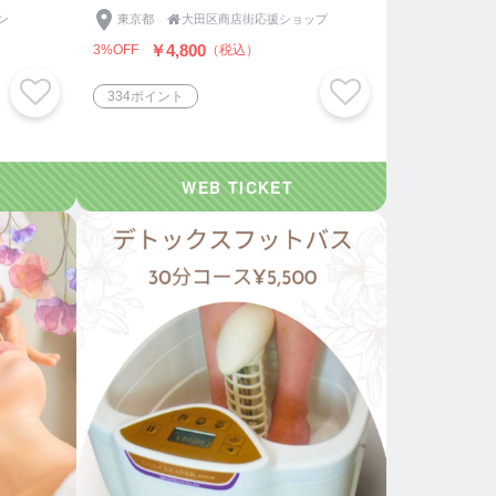
ン
東京都

大田区商店街応援ショップ
￥4,800
3%OFF
（税込）
334ポイント