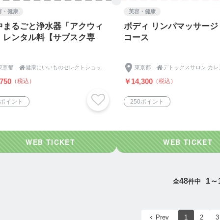
容・健康
美容・健康
中まるごと浄水器「アクウィ
ボディ リンパマッサージ 
」レンタル料【サブスク専
コース
】
東京都

健康にいいものセレクトショップ キタセツ
東京都

デトックスサロン カレ
750
￥14,300
（税込）
（税込）
1ポイント
250ポイント
48
1～
全
件中
Prev
1
2
3