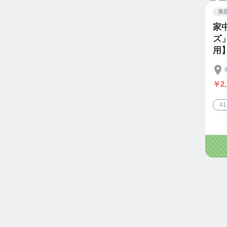
美
家
ズ
用
￥2,
4