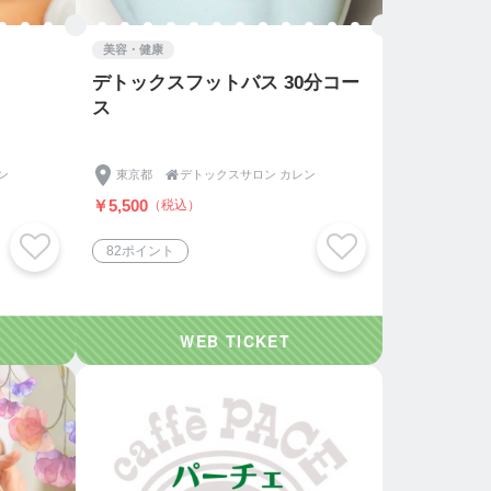
美容・健康
デトックスフットバス 30分コー
ス
ン
東京都

デトックスサロン カレン
￥5,500
（税込）
82ポイント