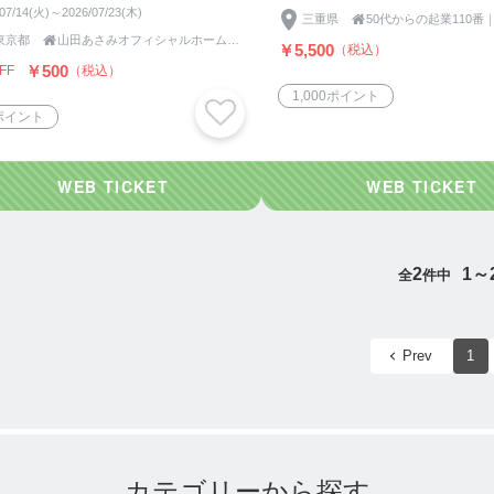
石”戦略を公開！
/07/14(火)～2026/07/23(木)
三重県

東京都

山田あさみオフィシャルホームページ
￥5,500
（税込）
￥500
FF
（税込）
1,000ポイント
ポイント
2
1～
全
件中
Prev
1
カテゴリーから探す