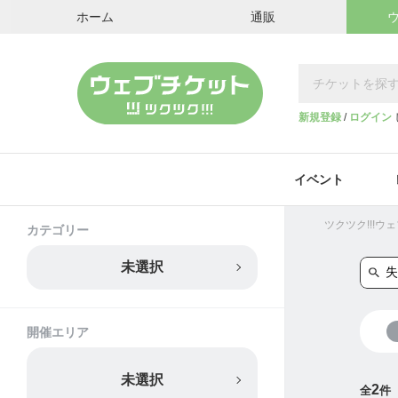
ホーム
通販
新規登録
/
ログイン
イベント
ツクツク!!!
カテゴリー
未選択
開催エリア
未選択
2
全
件