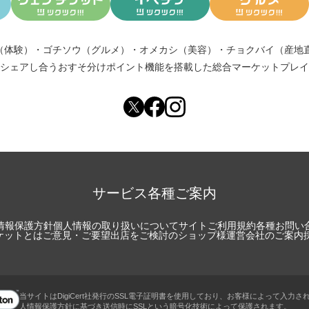
（体験）
・
ゴチソウ（グルメ）
・
オメカシ（美容）
・
チョクバイ（産地
シェアし合う
おすそ分けポイント機能
を搭載した総合マーケットプレイ
サービス各種ご案内
情報保護方針
個人情報の取り扱いについて
サイトご利用規約
各種お問い
チケットとは
ご意見・ご要望
出店をご検討のショップ様
運営会社のご案内
当サイトはDigiCert社発行のSSL電子証明書を使用しており、お客様によって入力さ
人情報保護方針に基づき送信時にSSLという暗号化技術によって保護されます。