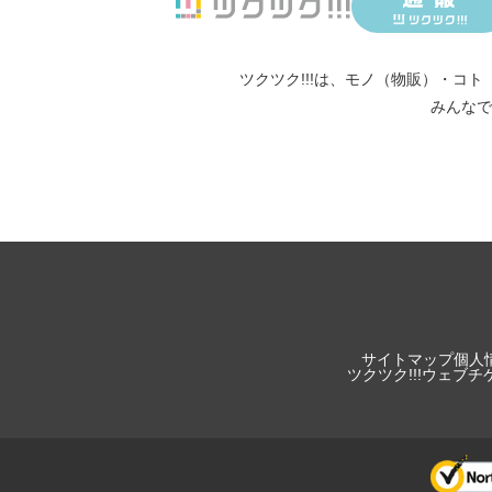
ツクツク!!!は、
モノ（物販）
・
コト
みんなで
サイトマップ
個人
ツクツク!!!ウェブ