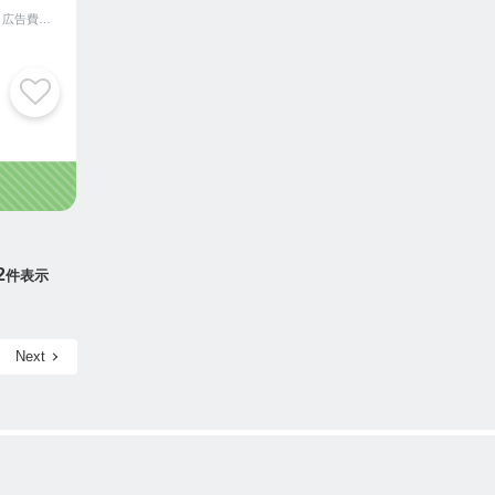
50代からの起業110番｜広告費ゼロのWEB集客術｜25年の実績
2
件表示
Next