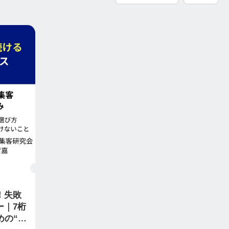
！失敗
ー｜7桁
めの“定