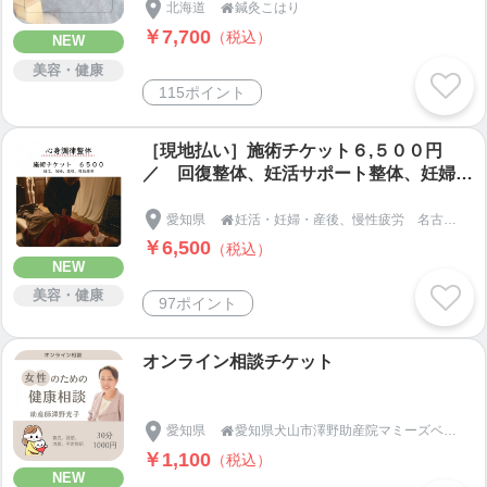
北海道
鍼灸こはり

￥7,700
（税込）
NEW
美容・健康
115ポイント
［現地払い］施術チケット６,５００円
／ 回復整体、妊活サポート整体、妊婦整
体、産後整体
愛知県
妊活・妊婦・産後、慢性疲労 名古屋市天白区の【整体＆足つぼ 和恩（わおん）】

￥6,500
（税込）
NEW
美容・健康
97ポイント
オンライン相談チケット
愛知県
愛知県犬山市澤野助産院マミーズベビーマッサージ

￥1,100
（税込）
NEW