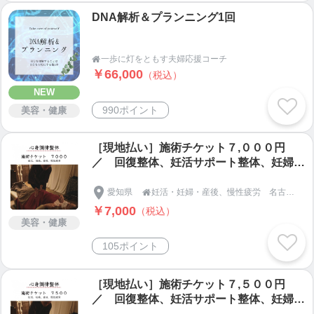
DNA解析＆プランニング1回
一歩に灯をともす夫婦応援コーチ

￥66,000
（税込）
NEW
990ポイント
美容・健康
［現地払い］施術チケット７,０００円
／ 回復整体、妊活サポート整体、妊婦整
体、産後整体
愛知県
妊活・妊婦・産後、慢性疲労 名古屋市天白区の【整体＆足つぼ 和恩（わおん）】

￥7,000
（税込）
美容・健康
105ポイント
［現地払い］施術チケット７,５００円
／ 回復整体、妊活サポート整体、妊婦整
体、産後整体