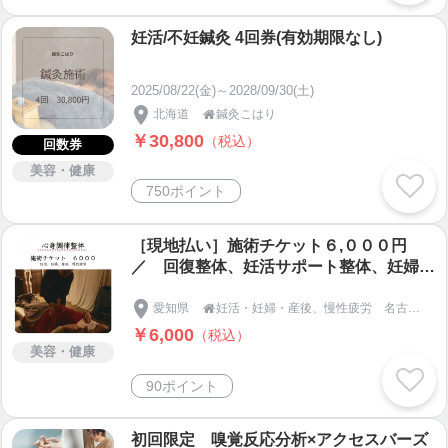
妊活/不妊鍼灸 4回券(有効期限なし)
2025/08/22(金)～2028/09/30(土)
北海道
鍼灸こはり

￥30,800
（税込）
回数券
美容・健康
750ポイント
［現地払い］施術チケット６,０００円
／ 回復整体、妊活サポート整体、妊婦整
体、産後整体
愛知県
妊活・妊婦・産後、慢性疲労 名古屋市天白区の【整体＆足つぼ 和恩（わおん）】

￥6,000
（税込）
美容・健康
90ポイント
初回限定 嗅覚反応分析×アクセスバーズ