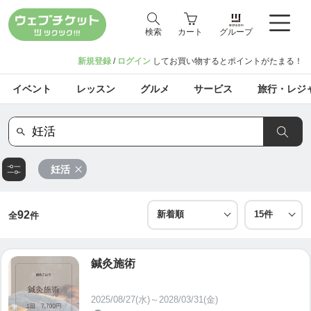
検索
カート
グループ
新規登録
/
ログイン
してお買い物するとポイントがたまる！
イベント
レッスン
グルメ
サービス
旅行・レジ
妊活
92
全
件
鍼灸施術
2025/08/27(水)～2028/03/31(金)