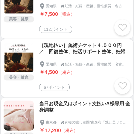
愛知県
妊活・妊婦・産後、慢性疲労 名古屋市天白区の【整体＆足つぼ 和恩（わおん）】

￥7,500
（税込）
美容・健康
112ポイント
［現地払い］施術チケット４,５００円
／ 回復整体、妊活サポート整体、妊婦整
体、産後整体
愛知県
妊活・妊婦・産後、慢性疲労 名古屋市天白区の【整体＆足つぼ 和恩（わおん）】

￥4,500
（税込）
美容・健康
67ポイント
当日お現金又はポイント支払いA様専用 全
身調整
東京都
究極の癒し空間/古進布『魅と美サロン』

￥17,200
（税込）