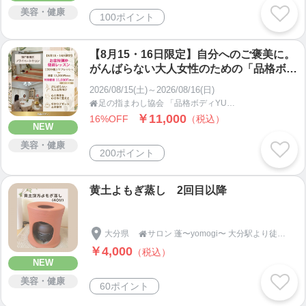
美容・健康
100ポイント
【8月15・16日限定】自分へのご褒美に。
がんばらない大人女性のための「品格ボデ
ィ®」極上プライベートレッスン120分
2026/08/15(土)～2026/08/16(日)
（心整うカフェタイム＆手作りデザート
足の指まわし協会 「品格ボディYUKARI塾」

付）
￥11,000
16%OFF
（税込）
NEW
美容・健康
200ポイント
黄土よもぎ蒸し 2回目以降
大分県
サロン 蓬〜yomogi〜 大分駅より徒歩5分 黄土よもぎ蒸しを扱うサロン

￥4,000
（税込）
NEW
美容・健康
60ポイント