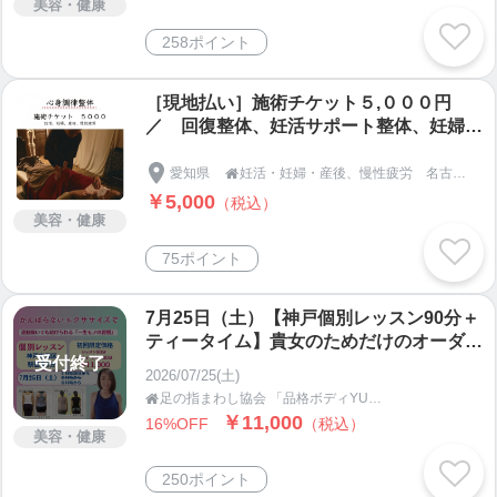
美容・健康
258ポイント
［現地払い］施術チケット５,０００円
／ 回復整体、妊活サポート整体、妊婦整
体、産後整体
愛知県
妊活・妊婦・産後、慢性疲労 名古屋市天白区の【整体＆足つぼ 和恩（わおん）】

￥5,000
（税込）
美容・健康
75ポイント
7月25日（土）【神戸個別レッスン90分＋
ティータイム】貴女のためだけのオーダー
受付終了
メイドレッスン｜身体引き締めコースor美
2026/07/25(土)
顔コース｜妊活・産後ケア【初回限定価
足の指まわし協会 「品格ボディYUKARI塾」

格】
￥11,000
16%OFF
（税込）
美容・健康
250ポイント