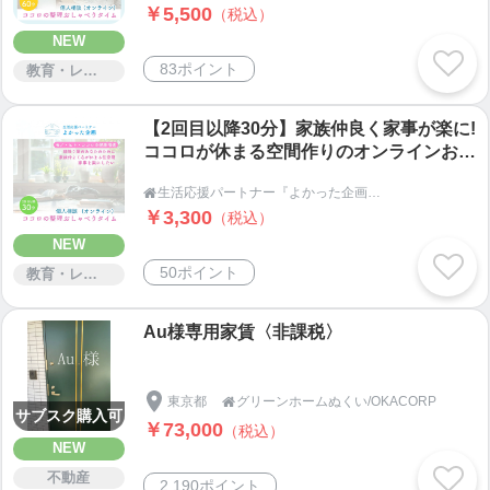
￥5,500
（税込）
NEW
83ポイント
教育・レッスン・講習
【2回目以降30分】家族仲良く家事が楽に!
ココロが休まる空間作りのオンラインおし
ゃべりタイム〜モノ・ヒト・ココロの健康
生活応援パートナー『よかった企画』

増進〜
￥3,300
（税込）
NEW
50ポイント
教育・レッスン・講習
Au様専用家賃〈非課税〉
東京都
グリーンホームぬくい/OKACORP

サブスク購入可
￥73,000
（税込）
NEW
不動産
2,190ポイント