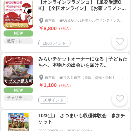
【オンラインフラメンコ】【単発受講O
K】【全国オンライン】【お家フラメン
コ】【教材購入者向けリンピアールクラ
ス】フラメンコエクササイズで身体も心も
東京都
Oz＆Glinda杉並セルフメンテナンスステーション

リラックス 楽しい ハッピーな自分を創
￥8,800
（税込）
りましょう～初めての方も歓迎
NEW
教育・レッスン・講習
150ポイント
みらいチケットオーナーになる｜子どもた
ちへ、本物との出会いを届ける。
東京都
マスミ東京【和紙・織物・掛軸】 ECショップ

サブスク購入可
￥1,100
（税込）
NEW
チャリティー
16ポイント
10/3(土) さつまいも収穫体験会 参加チ
ケット