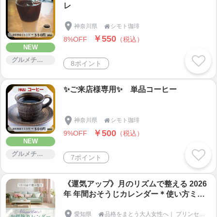
レ
神奈川県
シモト珈琲

￥550
8%OFF
（税込）
NEW
グルメチケット
8ポイント
✨ご来店様専用✨ 単品コーヒー
神奈川県
シモト珈琲

￥500
9%OFF
（税込）
NEW
グルメチケット
7ポイント
《運気アップ》月のリズムで整える 2026
年 年間おそうじカレンダー＊使い方ミニ
講座付き（60分）
愛知県
品格をまとう大人女性へ｜ プリンセスエリー
