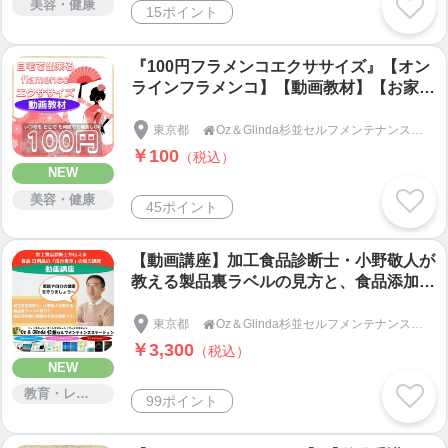
美容・健康
15ポイント
『100円フラメンコエクササイズ』【オン
ラインフラメンコ】【動画教材】【お家フ
ラメンコ】フラメンコエクササイズで身体
も心もリラックス 楽しい ハッピーな自
東京都
Oz＆Glinda杉並セルフメンテナンスステーション

分を創りましょう～初めての方も歓迎
￥100
（税込）
NEW
美容・健康
45ポイント
【動画講座】加工食品診断士・小野敬人が
教える製品裏ラベルの見方と、食品添加物
の問題点の講座です。家族や自分の健康を
守りましょう〜
東京都
Oz＆Glinda杉並セルフメンテナンスステーション

￥3,300
（税込）
NEW
教育・レッスン・講習
99ポイント