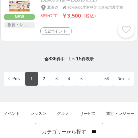
2026/08/07(金)～2026/10/03(土)
北海道
Hokkaido木村秋則自然栽培農学校

￥3,500
36%OFF
（税込）
NEW
教育・レッスン・講習
52ポイント
836
1～15
全
件中
件表示
Prev
1
2
3
4
5
...
56
Next
イベント
レッスン
グルメ
サービス
旅行・レジャー
カテゴリーから探す
