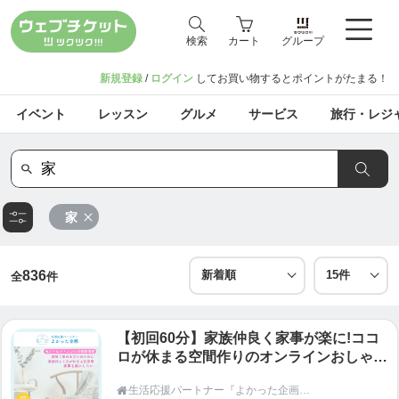
検索
カート
グループ
新規登録
/
ログイン
してお買い物するとポイントがたまる！
イベント
レッスン
グルメ
サービス
旅行・レジ
家
836
全
件
【初回60分】家族仲良く家事が楽に!ココ
ロが休まる空間作りのオンラインおしゃべ
りタイム〜モノ・ヒト・ココロの健康増
生活応援パートナー『よかった企画』

進〜