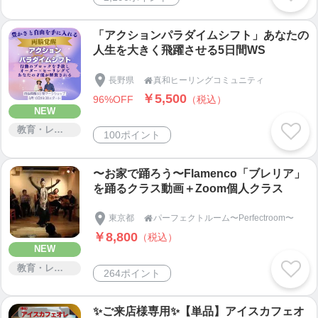
「アクションパラダイムシフト」あなたの
人生を大きく飛躍させる5日間WS
長野県
真和ヒーリングコミュニティ

￥5,500
96%OFF
（税込）
NEW
教育・レッスン・講習
100ポイント
〜お家で踊ろう〜Flamenco「ブレリア」
を踊るクラス動画＋Zoom個人クラス
東京都
パーフェクトルーム〜Perfectroom〜

￥8,800
（税込）
NEW
教育・レッスン・講習
264ポイント
✨ご来店様専用✨【単品】アイスカフェオ