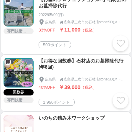
お墓掃除代行
2022/05/09(月)
広島県
広島県三次市の石材店stoneSD(ストーンエスディー)

￥11,000
33%OFF
（税込）
専門技術サービス
500ポイント
【お得な回数券】石材店のお墓掃除代行
(年6回)
広島県
広島県三次市の石材店stoneSD(ストーンエスディー)

￥39,000
40%OFF
（税込）
回数券
専門技術サービス
1,950ポイント
いのちの積み木ワークショップ