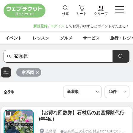
検索
カート
グループ
新規登録
/
ログイン
してお買い物するとポイントがたまる！
イベント
レッスン
グルメ
サービス
旅行・レジ
家系図
8
全
件
【お得な回数券】石材店のお墓掃除代行
(年4回)
広島県
広島県三次市の石材店stoneSD(ストーンエスディー)
