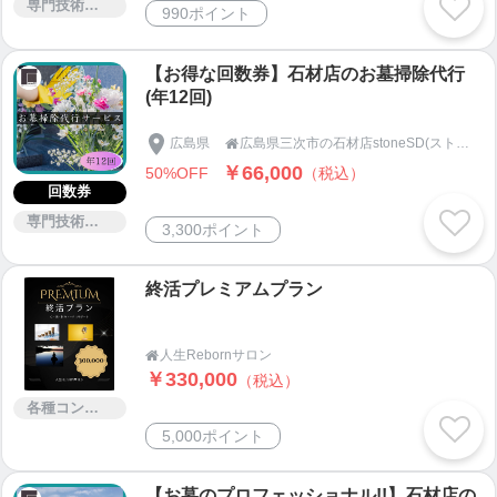
専門技術サービス
990ポイント
【お得な回数券】石材店のお墓掃除代行
(年12回)
広島県
広島県三次市の石材店stoneSD(ストーンエスディー)

￥66,000
50%OFF
（税込）
回数券
専門技術サービス
3,300ポイント
終活プレミアムプラン
人生Rebornサロン

￥330,000
（税込）
各種コンサルティング
5,000ポイント
【お墓のプロフェッショナル!!】石材店の