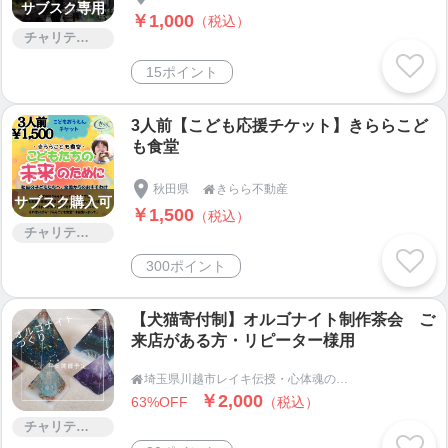
サブスク専用
￥1,000
（税込）
チャリティー
15ポイント
3人前【こども応援チケット】きららこど
も食堂
秋田県
きらら不動産

サブスク購入可
￥1,500
（税込）
チャリティー
300ポイント
【犬猫寄付制】オルゴナイト制作茶会 ご
来店がある方・リピーター様用
埼玉県川越市レイキ伝授・心体魂のコーチASUKA/音叉コーチング/ヒーリング・セラピー用品販売

￥2,000
63%OFF
（税込）
チャリティー