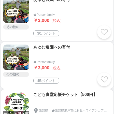
Personfamily

￥2,000
（税込）
その他のサービス
30ポイント
あゆむ農園への寄付
Personfamily

￥3,000
（税込）
その他のサービス
45ポイント
こども食堂応援チケット【500円】
愛知県
愛知県瀬戸市にあるハワイアンカフェ【カフェandキッチン ONO Hawaiian】

サブスク購入可