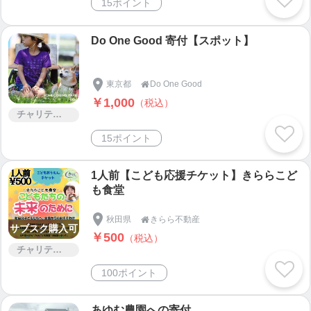
15ポイント
Do One Good 寄付【スポット】
東京都
Do One Good

￥1,000
（税込）
チャリティー
15ポイント
1人前【こども応援チケット】きららこど
も食堂
秋田県
きらら不動産

サブスク購入可
￥500
（税込）
チャリティー
100ポイント
あゆむ農園への寄付