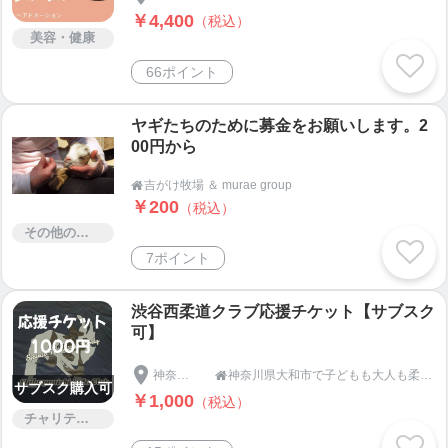
￥4,400
（税込）
美容・健康
66ポイント
ヤギたちのために募金をお願いします。2
00円から
吉がけ牧場 ＆ murae group

￥200
（税込）
その他のサービス
7ポイント
渋谷西柔道クラブ応援チケット【サブスク
可】
神奈川県
神奈川県大和市で子どもも大人も柔道やるなら|渋谷西柔道クラブ

サブスク購入可
￥1,000
（税込）
チャリティー