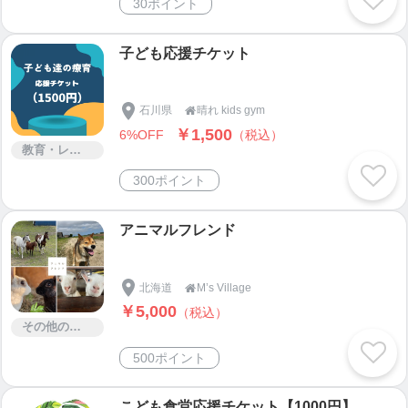
30ポイント
子ども応援チケット
石川県
晴れ kids gym

￥1,500
6%OFF
（税込）
教育・レッスン・講習
300ポイント
アニマルフレンド
北海道
M’s Village

￥5,000
（税込）
その他のサービス
500ポイント
こども食堂応援チケット【1000円】