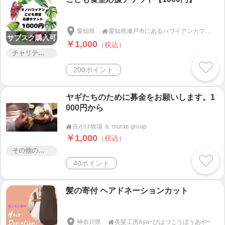
愛知県
愛知県瀬戸市にあるハワイアンカフェ【カフェandキッチン ONO Hawaiian】

サブスク購入可
￥1,000
（税込）
チャリティー
200ポイント
ヤギたちのために募金をお願いします。1
000円から
吉がけ牧場 ＆ murae group

￥1,000
（税込）
その他のサービス
40ポイント
髪の寄付 ヘアドネーションカット
神奈川県
美髪工房Aya~びはつこうぼうあや~
