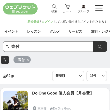
検索
カート
グループ
新規登録
/
ログイン
してお買い物するとポイントがたまる！
イベント
レッスン
グルメ
サービス
旅行・レジ
寄付
82
全
件
Do One Good 個人会員【月会費】
東京都
Do One Good
