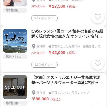
￥27,500
10%OFF
（税込）
専門技術サービス
412ポイント
ひめレッスン7回コース/姫神の名前から紐
解く現代女性の生き方/オンライン/名前の
ことだまジパングコード
長野県
名前のことはな書作家 嬉庵みるいで

￥42,000
23%OFF
（税込）
教育・レッスン・講習
630ポイント
【対面】アストラルエナジー共鳴磁場調
整〜パーソナルウォーター原液1本付〜
SOLD OUT
東京都
伊藤てんごく。龍音ショップ

￥88,000
（税込）
専門技術サービス