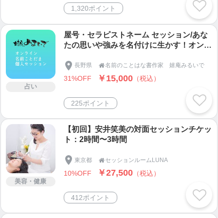
1,320ポイント
屋号・セラピストネーム セッション/あな
たの思いや強みを名付けに生かす！オンラ
イン命名相談
長野県
名前のことはな書作家 嬉庵みるいで

￥15,000
31%OFF
（税込）
占い
225ポイント
【初回】安井笑美の対面セッションチケッ
ト：2時間〜3時間
東京都
セッションルームLUNA

￥27,500
10%OFF
（税込）
美容・健康
412ポイント