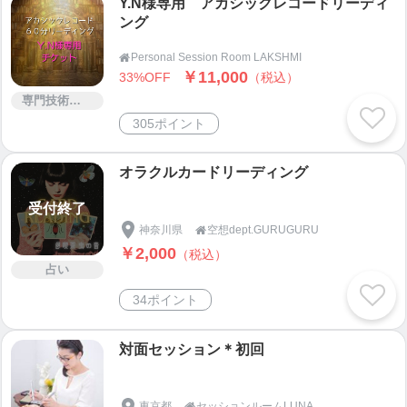
Y.N様専用 アカシックレコードリーディ
ング
Personal Session Room LAKSHMI

￥11,000
33%OFF
（税込）
専門技術サービス
305ポイント
オラクルカードリーディング
受付終了
神奈川県
空想dept.GURUGURU

￥2,000
（税込）
占い
34ポイント
対面セッション＊初回
東京都
セッションルームLUNA
