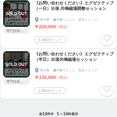
《お問い合わせください》エグゼクティブ
（一日）出張 共鳴磁場調整セッション
SOLD OUT
東京都
伊藤てんごく。龍音ショップ

￥220,000
（税込）
専門技術サービス
3,300ポイント
《お問い合わせください》エグゼクティブ
（半日）出張共鳴磁場セッション
SOLD OUT
東京都
伊藤てんごく。龍音ショップ

￥132,000
（税込）
専門技術サービス
1,980ポイント
14
1～14
全
件中
件表示