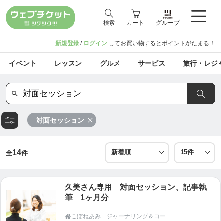
検索
カート
グループ
新規登録
/
ログイン
してお買い物するとポイントがたまる！
イベント
レッスン
グルメ
サービス
旅行・レジ
対面セッション
14
全
件
久美さん専用 対面セッション、記事執
筆 1ヶ月分
こぼねあみ ジャーナリング＆コーチング NAZELLIG 北海道札幌市
