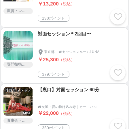
￥13,200
（税込）
教育・レッスン・講習
198ポイント
対面セッション＊2回目〜
東京都
セッションルームLUNA

￥25,300
（税込）
専門技術サービス
379ポイント
【裏口】対面セッション 60分
女風・愛の駆け込み寺｜カーニバルAN-RIの「秘密の裏口」

￥22,000
（税込）
食事会・ランチ会
350ポイント