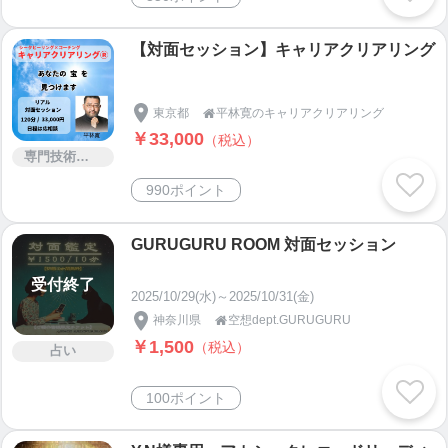
【対面セッション】キャリアクリアリング
東京都
平林寛のキャリアクリアリング

￥33,000
（税込）
専門技術サービス
990ポイント
GURUGURU ROOM 対面セッション
受付終了
2025/10/29(水)～2025/10/31(金)
神奈川県
空想dept.GURUGURU

￥1,500
（税込）
占い
100ポイント