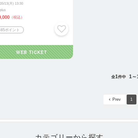
05/13(月) 13:30
lplus
,000
（税込）
,485ポイント
1
1～
全
件中
Prev
1
カテゴリーから探す