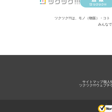
ツクツク!!!は、
モノ（物販）
・
コト
みんなで
サイトマップ
個人
ツクツク!!!ウェブ