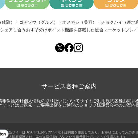
（体験）
・
ゴチソウ（グルメ）
・
オメカシ（美容）
・
チョクバイ（産地
シェアし合う
おすそ分けポイント機能
を搭載した総合マーケットプレイ
サービス各種ご案内
情報保護方針
個人情報の取り扱いについて
サイトご利用規約
各種お問い
チケットとは
ご意見・ご要望
出店をご検討のショップ様
運営会社のご案内
当サイトはDigiCert社発行のSSL電子証明書を使用しており、お客様によって入力さ
人情報保護方針に基づき送信時にSSLという暗号化技術によって保護されます。