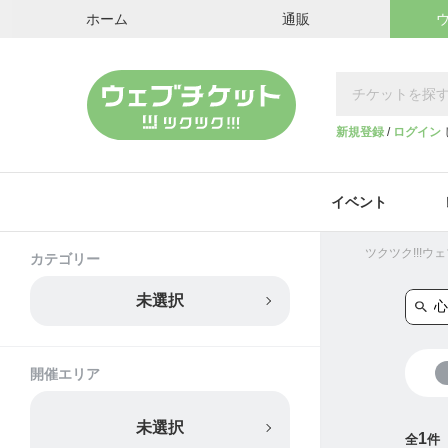
ホーム
通販
新規登録
/
ログイン
イベント
ツクツク!!!
カテゴリー
未選択
開催エリア
未選択
1
全
件