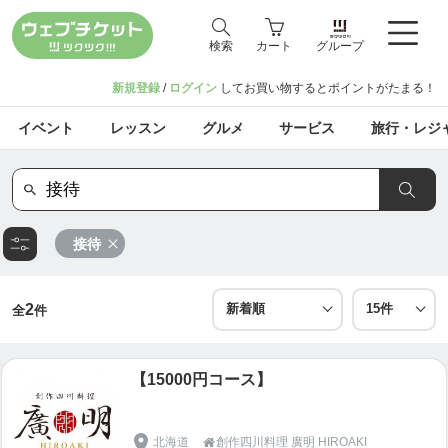
検索
カート
グループ
新規登録
/
ログイン
してお買い物するとポイントがたまる！
イベント
レッスン
グルメ
サービス
旅行・レジ
接待
2
全
件
【15000円コース】
北海道
創作四川料理 廣明 HIROAKI
