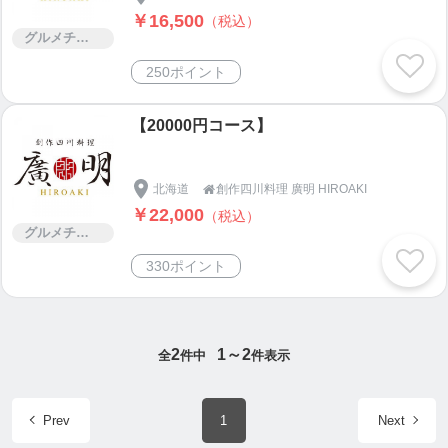
￥16,500
（税込）
グルメチケット
250ポイント
【20000円コース】
北海道
創作四川料理 廣明 HIROAKI

￥22,000
（税込）
グルメチケット
330ポイント
2
1～2
全
件中
件表示
Prev
1
Next