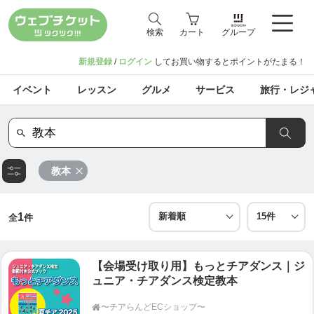
検索
カート
グループ
新規登録
/
ログイン
してお買い物するとポイントがたまる！
イベント
レッスン
グルメ
サービス
旅行・レジ
教本
1
全
件
【会場受け取り用】もっとチアダンス｜ジ
ュニア・チアダンス検定教本
〜チアらんどECショップ〜
