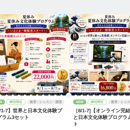
W
締切間近
教育・レッスン・講習
NEW
締切間近
教育・レッ
8/1-7】世界と日本文化体験プ
［8/1-7]【オンライン完
グラム3セット
と日本文化体験プログラ
ト