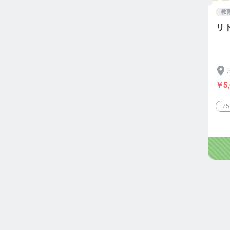
教
リ
￥5,
7