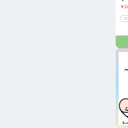
￥14
2