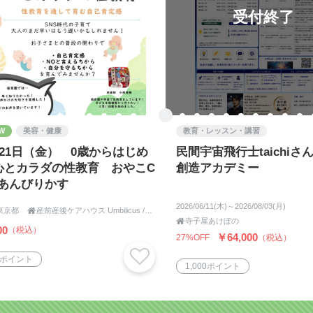
受付終了
W
美容・健康
教育・レッスン・講習
月21日（金） 0歳からはじめ
民間宇宙飛行士taichiさ
心とカラダの性教育 おやこC
創造アカデミー
eあんびりかす
2026/06/11(木)～2026/08/03(月)
東京都

産前産後ケアハウス Umbilicus / おやこCafe Umbilicus

寺子屋あけぼの
00
（税込）
￥64,000
27%OFF
（税込）
5ポイント
1,000ポイント