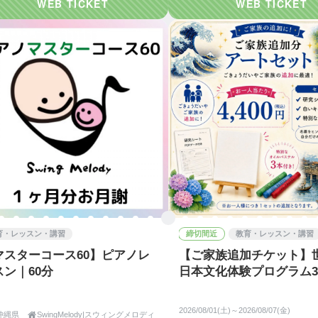
育・レッスン・講習
締切間近
教育・レッスン・講習
マスターコース60】ピアノレ
【ご家族追加チケット】
スン｜60分
日本文化体験プログラム
2026/08/01(土)～2026/08/07(金)
沖縄県

SwingMelody|スウィングメロディ