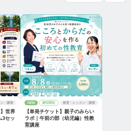
スン・講習
NEW
締切間近
教育・レッスン・講習
結】世界
【単発チケット】親子のみらい
ム3セッ
ラボ｜午前の部（幼児編）性教
育講座