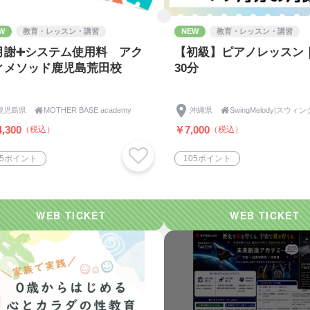
W
教育・レッスン・講習
NEW
教育・レッスン・講習
月謝➕システム使用料 アク
【初級】ピアノレッスン
ィメソッド鹿児島荒田校
30分
鹿児島県

MOTHER BASE academy
沖縄県

SwingMelody|スウ
,300
￥7,000
（税込）
（税込）
15ポイント
105ポイント