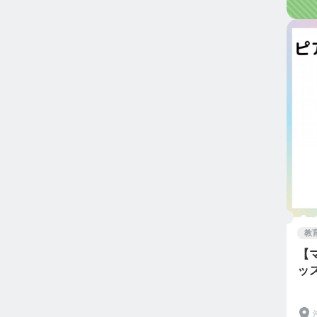
教
【
ッ