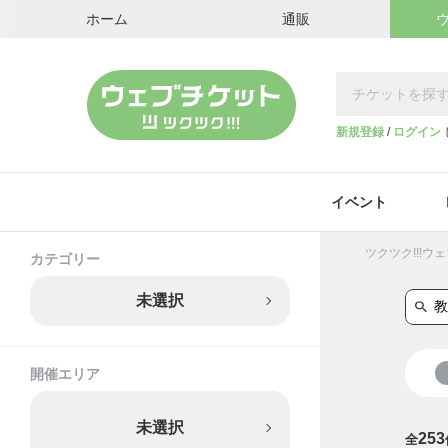
ホーム
通販
新規登録
/
ログイン
イベント
ツクツク!!!
カテゴリー
未選択
開催エリア
未選択
253
全