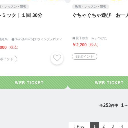
育・レッスン・講習
教育・レッスン・講習
トミック｜１回 30分
ぐちゃぐちゃ遊び お一

親子教室 みぃつけた
沖縄県

SwingMelody|スウィングメロディ
￥2,200
（税込）
000
（税込）
33ポイント
5ポイント
253
1～
全
件中
Prev
1
2
3
4