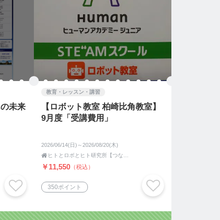
教育・レッスン・講習
んの未来
【ロボット教室 柏崎比角教室】
9月度「受講費用」
2026/06/14(日)～2026/08/20(木)

ヒトとロボとヒト研究所【つながりあう健幸運脳遊具】新潟県柏崎市
￥11,550
（税込）
350ポイント