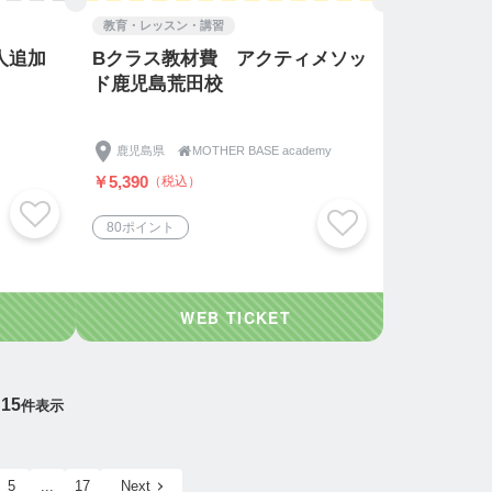
教育・レッスン・講習
人追加
Bクラス教材費 アクティメソッ
ド鹿児島荒田校
鹿児島県

MOTHER BASE academy
￥5,390
（税込）
80ポイント
15
件表示
5
...
17
Next