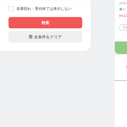
2026
在庫切れ・受付終了は表示しない

お
9%O
検索
3

全条件をクリア