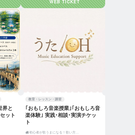
教育・レッスン・講習
世界と
｢おもしろ音楽授業｣｢おもしろ音
3セット
楽体験｣ 実践･相談･実演チケッ
ト

初心者が歌うまになる！歌い方のコツをつかむ練習室【うたOH】