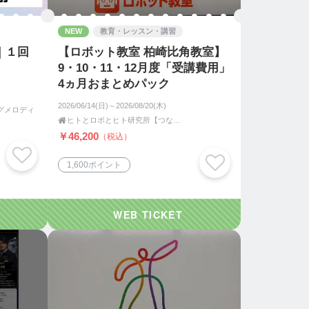
NEW
教育・レッスン・講習
｜１回
【ロボット教室 柏崎比角教室】
9・10・11・12月度「受講費用」
4ヵ月おまとめパック
2026/06/14(日)～2026/08/20(木)
ィングメロディ

ヒトとロボとヒト研究所【つながりあう健幸運脳遊具】新潟県柏崎市
￥46,200
（税込）
1,600ポイント