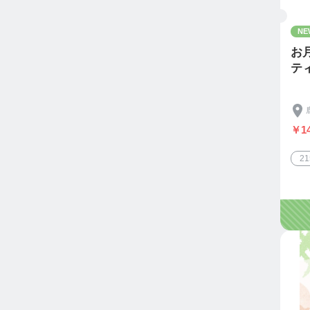
NE
お
テ
￥14
2