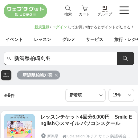
検索
カート
グループ
新規登録
/
ログイン
してお買い物するとポイントがたまる！
イベント
レッスン
グルメ
サービス
旅行・レジ
新潟県柏崎刈羽
9
全
件
レッスンチケット4回分6,000円 Smile E
nglish◇スマイル パソコンスクール
新潟県
lucia.salon [ルチア.サロン]英語/英会話/パソコンスクール
