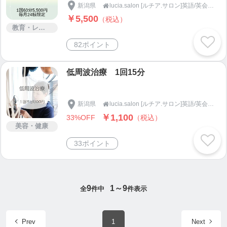
新潟県
lucia.salon [ルチア.サロン]英語/英会話/パソコンスクール

￥5,500
（税込）
教育・レッスン・講習
82ポイント
低周波治療 1回15分
新潟県
lucia.salon [ルチア.サロン]英語/英会話/パソコンスクール

￥1,100
33%OFF
（税込）
美容・健康
33ポイント
9
1～9
全
件中
件表示
Prev
1
Next