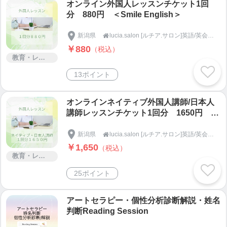
オンライン外国人レッスンチケット1回
分 880円 ＜Smile English＞
新潟県
lucia.salon [ルチア.サロン]英語/英会話/パソコンスクール

￥880
（税込）
教育・レッスン・講習
13ポイント
オンラインネイティブ外国人講師/日本人
講師レッスンチケット1回分 1650円 ＜
Smile English＞
新潟県
lucia.salon [ルチア.サロン]英語/英会話/パソコンスクール

￥1,650
（税込）
教育・レッスン・講習
25ポイント
アートセラピー・個性分析診断解説・姓名
判断Reading Session