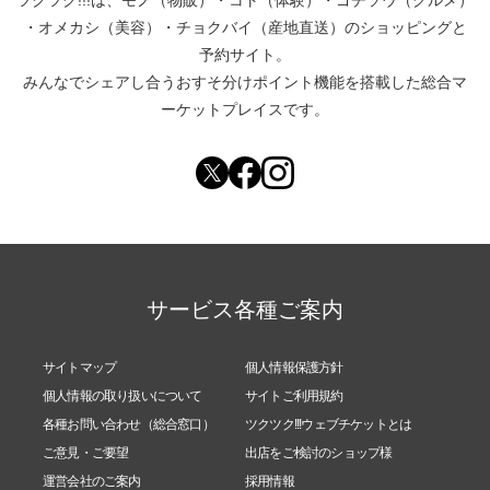
ツクツク!!!は、
モノ（物販）
・
コト（体験）
・
ゴチソウ（グルメ）
・
オメカシ（美容）
・
チョクバイ（産地直送）
のショッピングと
予約サイト。
みんなでシェアし合う
おすそ分けポイント機能
を搭載した総合マ
ーケットプレイスです。
サービス各種ご案内
サイトマップ
個人情報保護方針
個人情報の取り扱いについて
サイトご利用規約
各種お問い合わせ（総合窓口）
ツクツク!!!ウェブチケットとは
ご意見・ご要望
出店をご検討のショップ様
運営会社のご案内
採用情報