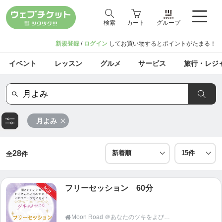
検索
カート
グループ
新規登録
/
ログイン
してお買い物するとポイントがたまる！
イベント
レッスン
グルメ
サービス
旅行・レジ
月よみ
28
全
件
フリーセッション 60分
Moon Road ＠あなたのツキをよびこむ 月よみ師®いき〜占い・カウンセリング〜
