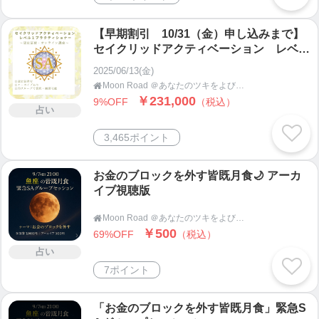
【早期割引 10/31（金）申し込みまで】
セイクリッドアクティベーション レベル
2＆3 認定講座
2025/06/13(金)
Moon Road ＠あなたのツキをよびこむ 月よみ師®いき〜占い・カウンセリング〜

￥231,000
9%OFF
（税込）
占い
3,465ポイント
お金のブロックを外す皆既月食🌙 アーカ
イブ視聴版
Moon Road ＠あなたのツキをよびこむ 月よみ師®いき〜占い・カウンセリング〜

￥500
69%OFF
（税込）
占い
7ポイント
「お金のブロックを外す皆既月食」緊急S