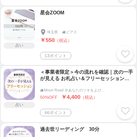
星会ZOOM
埼玉県
ビアス

￥550
（税込）
占い
13ポイント
＜事業者限定＞今の流れを確認｜次の一手
が見える お札占い＆フリーセッション（3
0分）
Moon Road ＠あなたのツキをよびこむ 月よみ師®いき〜占い・カウンセリング〜

￥4,400
50%OFF
（税込）
占い
66ポイント
過去世リーディング 30分