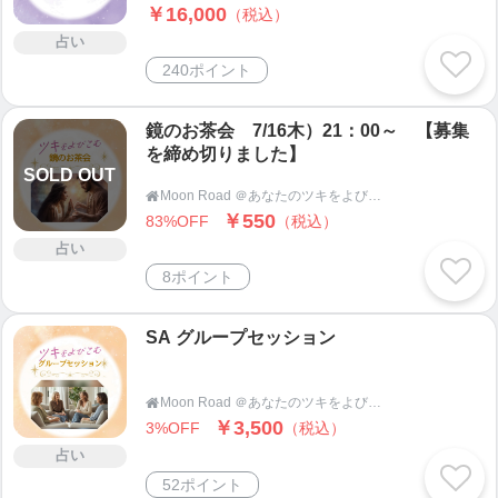
￥16,000
（税込）
占い
240ポイント
鏡のお茶会 7/16木）21：00～ 【募集
を締め切りました】
SOLD OUT
Moon Road ＠あなたのツキをよびこむ 月よみ師®いき〜占い・カウンセリング〜

￥550
83%OFF
（税込）
占い
8ポイント
SA グループセッション
Moon Road ＠あなたのツキをよびこむ 月よみ師®いき〜占い・カウンセリング〜

￥3,500
3%OFF
（税込）
占い
52ポイント