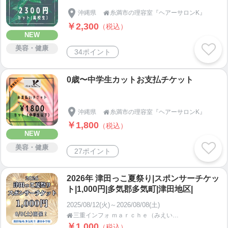
沖縄県
糸満市の理容室『ヘアーサロンK』

￥2,300
（税込）
NEW
美容・健康
34ポイント
0歳〜中学生カットお支払チケット
沖縄県
糸満市の理容室『ヘアーサロンK』

￥1,800
（税込）
NEW
美容・健康
27ポイント
2026年 津田っこ夏祭り|スポンサーチケッ
ト|1,000円|多気郡多気町|津田地区|
2025/08/12(火)～2026/08/08(土)
三重インフォ ｍａｒｃｈｅ（みえいんふぉまるしぇ）【三重県多気郡】

￥1,000
（税込）