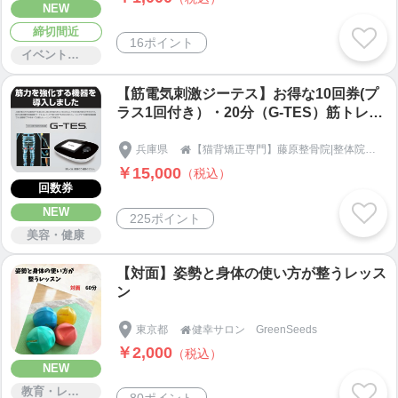
NEW
締切間近
16ポイント
イベント・セミナー・交流会
【筋電気刺激ジーテス】お得な10回券(プ
ラス1回付き）・20分（G-TES）筋トレリ
ハビリマシン
兵庫県
【猫背矯正専門】藤原整骨院|整体院｜農業部門

￥15,000
（税込）
回数券
NEW
225ポイント
美容・健康
【対面】姿勢と身体の使い方が整うレッス
ン
東京都
健幸サロン GreenSeeds

￥2,000
（税込）
NEW
教育・レッスン・講習
80ポイント