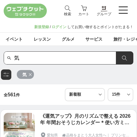
検索
カート
グループ
新規登録
/
ログイン
してお買い物するとポイントがたまる！
イベント
レッスン
グルメ
サービス
旅行・レジ
気
561
全
件
《運気アップ》月のリズムで整える 2026
年 年間おそうじカレンダー＊使い方ミニ
講座付き（60分）
愛知県
品格をまとう大人女性へ｜ プリンセスエリー
