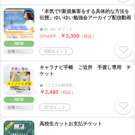
「本気で!!新規集客をする具体的な方法を
伝授」ゆいゆい勉強会アーカイブ配信動画
ゆいゆいオフィス

￥3,300
33%OFF
（税込）
NEW
500ポイント
各種コンサルティング
キャラナビ手帳 ご近所 手渡し専用 チ
ケット
「ココフル研究所」

￥2,480
（税込）
NEW
37ポイント
各種コンサルティング
高校生カットお支払チケット