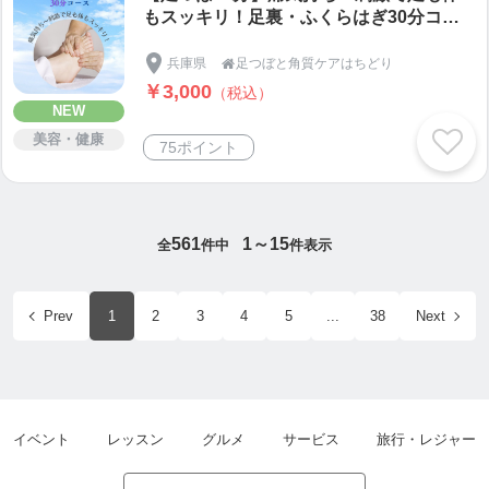
もスッキリ！足裏・ふくらはぎ30分コー
ス
兵庫県
足つぼと角質ケアはちどり

￥3,000
（税込）
NEW
美容・健康
75ポイント
561
1～15
全
件中
件表示
Prev
1
2
3
4
5
...
38
Next
イベント
レッスン
グルメ
サービス
旅行・レジャー