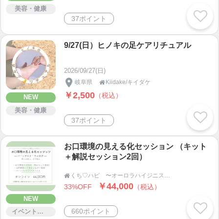
美容・健康
37ポイント
9/27(日）ヒノキの足ケアリチュアル
2026/09/27(日)
岐阜県
Kiidake/キイダケ

￥2,500
（税込）
NEW
美容・健康
37ポイント
お口環境の見える化セッション （キット
＋解説セッション2回）
くち♡ハピ 〜オーロラハイジニスト〜

￥44,000
33%OFF
（税込）
NEW
660ポイント
イベント・セミナー・交流会