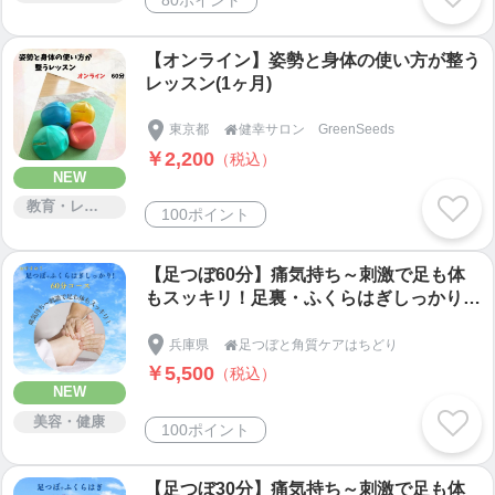
【オンライン】姿勢と身体の使い方が整う
レッスン(1ヶ月)
東京都
健幸サロン GreenSeeds

￥2,200
（税込）
NEW
教育・レッスン・講習
100ポイント
【足つぼ60分】痛気持ち～刺激で足も体
もスッキリ！足裏・ふくらはぎしっかり6
0分コース
兵庫県
足つぼと角質ケアはちどり

￥5,500
（税込）
NEW
美容・健康
100ポイント
【足つぼ30分】痛気持ち～刺激で足も体