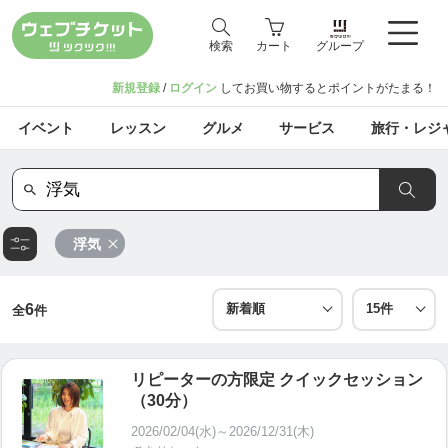
検索
カート
グループ
新規登録
/
ログイン
してお買い物するとポイントがたまる！
イベント
レッスン
グルメ
サービス
旅行・レジ
浮気
6
全
件
リピーターの方限定 クイックセッション
（30分）
2026/02/04(水)～2026/12/31(木)