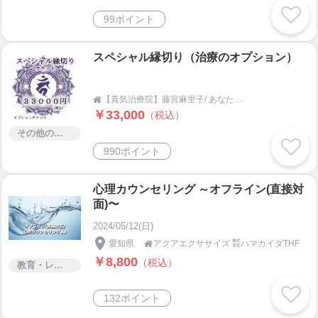
99ポイント
スペシャル縁切り（治療のオプション）
【真気治療院】藤宮麻里子/ あなたと神様を繋ぐチャネラー女性気功師

￥33,000
（税込）
その他のサービス
990ポイント
心理カウンセリング ～オフライン(直接対
面)〜
2024/05/12(日)
愛知県
アクアエクササイズ ㍿ハマカイダTHF

￥8,800
（税込）
教育・レッスン・講習
132ポイント