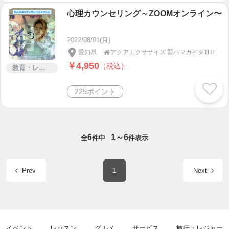
心理カウンセリング～ZOOMオンライン〜
2022/08/01(月)
愛知県
アクアエクササイズ ㍿ハマカイダTHF

￥4,950
（税込）
教育・レッスン・講習
225ポイント
6
1～6
全
件中
件表示
Prev
1
Next
イベント
レッスン
グルメ
サービス
旅行・レジャー