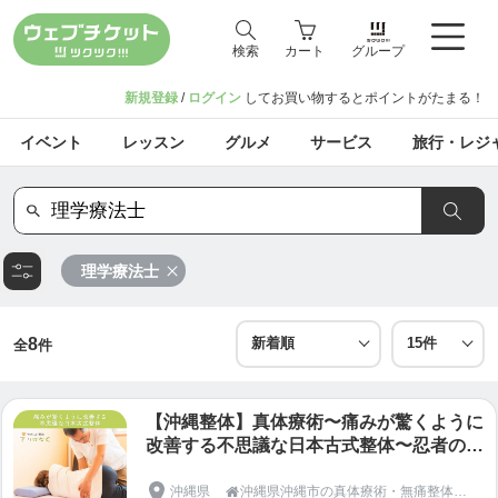
検索
カート
グループ
新規登録
/
ログイン
してお買い物するとポイントがたまる！
イベント
レッスン
グルメ
サービス
旅行・レジ
理学療法士
8
全
件
【沖縄整体】真体療術〜痛みが驚くように
改善する不思議な日本古式整体〜忍者の秘
技が炸裂!!短時間で不思議体験をしてくだ
さい。ギックリ腰・脊椎分離症・五十肩・
沖縄県
沖縄県沖縄市の真体療術・無痛整体専門「やさしい整体さりげなく」
