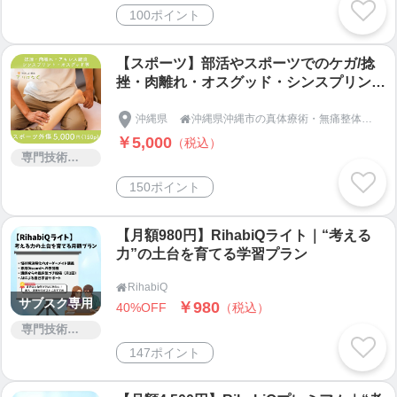
100ポイント
【スポーツ】部活やスポーツでのケガ/捻
挫・肉離れ・オスグッド・シンスプリン
ト・ジャンパー膝・有痛性外径骨・アキレ
ス腱炎・足底腱膜炎専用!!!
沖縄県
沖縄県沖縄市の真体療術・無痛整体専門「やさしい整体さりげなく」

￥5,000
（税込）
専門技術サービス
150ポイント
【月額980円】RihabiQライト｜“考える
力”の土台を育てる学習プラン
RihabiQ

サブスク専用
￥980
40%OFF
（税込）
専門技術サービス
147ポイント