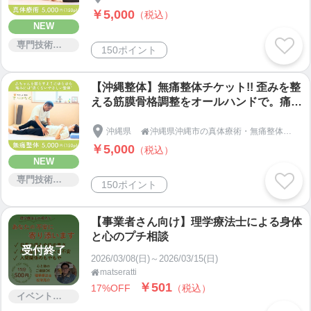
首の痛みを整えます。
￥5,000
（税込）
NEW
専門技術サービス
150ポイント
【沖縄整体】無痛整体チケット!! 歪みを整
える筋膜骨格調整をオールハンドで。痛み
のない優しい施術。捻挫・肉離れから骨盤
を中心にバランスを整え腰痛・五十肩など
沖縄県
沖縄県沖縄市の真体療術・無痛整体専門「やさしい整体さりげなく」

が回復。筋肉が緩み痛みが緩和。嘘のよう
￥5,000
（税込）
に改善します。
NEW
専門技術サービス
150ポイント
【事業者さん向け】理学療法士による身体
と心のプチ相談
受付終了
2026/03/08(日)～2026/03/15(日)
matseratti

￥501
17%OFF
（税込）
イベント・セミナー・交流会