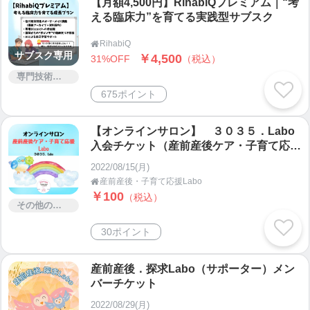
【月額4,500円】RihabiQプレミアム｜“考
える臨床力”を育てる実践型サブスク
RihabiQ

サブスク専用
￥4,500
31%OFF
（税込）
専門技術サービス
675ポイント
【オンラインサロン】 ３０３５．Labo
入会チケット（産前産後ケア・子育て応援
Labo ）
2022/08/15(月)
産前産後・子育て応援Labo

￥100
（税込）
その他のサービス
30ポイント
産前産後．探求Labo（サポーター）メン
バーチケット
2022/08/29(月)