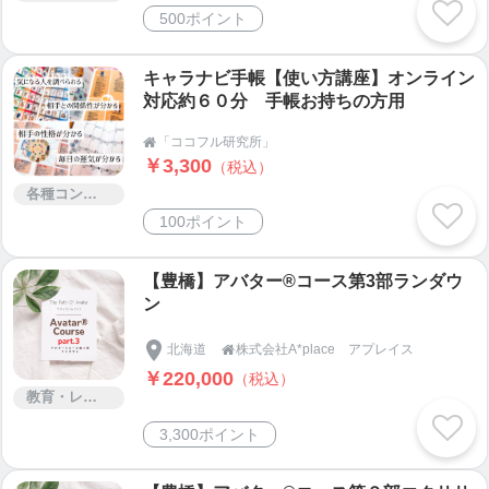
500ポイント
キャラナビ手帳【使い方講座】オンライン
対応約６０分 手帳お持ちの方用
「ココフル研究所」

￥3,300
（税込）
各種コンサルティング
100ポイント
【豊橋】アバター®コース第3部ランダウ
ン
北海道
株式会社A*place アプレイス

￥220,000
（税込）
教育・レッスン・講習
3,300ポイント