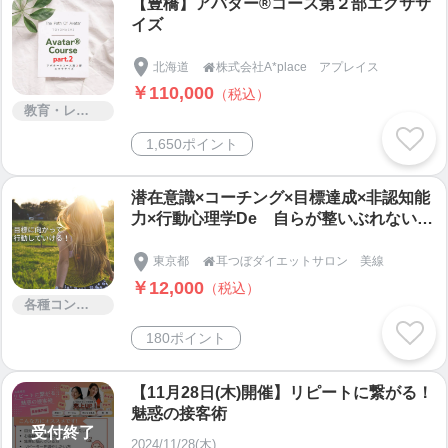
【豊橋】アバター®コース第２部エクササ
イズ
北海道
株式会社A*place アプレイス

￥110,000
（税込）
教育・レッスン・講習
1,650ポイント
潜在意識×コーチング×目標達成×非認知能
力×行動心理学De 自らが整いぶれない軸
を手に入れる・人助けビジネスで感謝さ
れ、結果稼ぐ事に繋がる ファーストセッ
東京都
耳つぼダイエットサロン 美線

ション 180分＋
￥12,000
（税込）
各種コンサルティング
180ポイント
【11月28日(木)開催】リピートに繋がる！
魅惑の接客術
受付終了
2024/11/28(木)