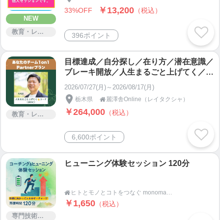
￥13,200
33%OFF
（税込）
NEW
教育・レッスン・講習
396ポイント
目標達成／自分探し／在り方／潜在意識／
ブレーキ開放／人生まるごと上げてく／あ
なたのチーム1on1 Partnerプラン
2026/07/27(月)～2026/08/17(月)
栃木県
麗澤舎Online（レイタクシャ）

￥264,000
（税込）
教育・レッスン・講習
6,600ポイント
ヒューニング体験セッション 120分
ヒトとモノとコトをつなぐ monomado(モノマド)

￥1,650
（税込）
専門技術サービス