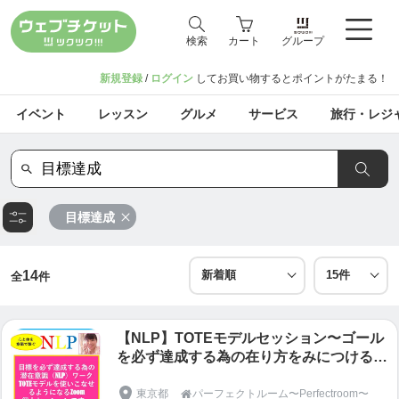
検索
カート
グループ
新規登録
/
ログイン
してお買い物するとポイントがたまる！
イベント
レッスン
グルメ
サービス
旅行・レジ
目標達成
14
全
件
【NLP】TOTEモデルセッション〜ゴール
を必ず達成する為の在り方をみにつけるセ
ッションです〜
東京都
パーフェクトルーム〜Perfectroom〜
