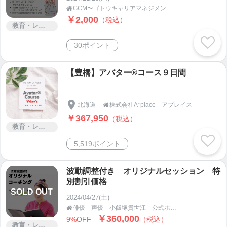
GCM〜ゴトウキャリアマネジメント〜

￥2,000
（税込）
教育・レッスン・講習
30ポイント
【豊橋】アバター®コース９日間
北海道
株式会社A*place アプレイス

￥367,950
（税込）
教育・レッスン・講習
5,519ポイント
波動調整付き オリジナルセッション 特
別割引価格
SOLD OUT
2024/04/27(土)
俳優 声優 小飯塚貴世江 公式ホームページ 公式ショップ KIYOKIYO

￥360,000
9%OFF
（税込）
教育・レッスン・講習