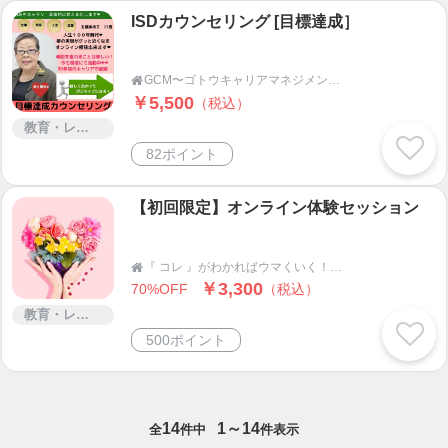
ISDカウンセリング [目標達成］
GCM〜ゴトウキャリアマネジメント〜

￥5,500
（税込）
教育・レッスン・講習
82ポイント
【初回限定】オンライン体験セッション
『 コレ 』がわかればウマくいく！！【 自己変革 】講座

￥3,300
70%OFF
（税込）
教育・レッスン・講習
500ポイント
14
1～14
全
件中
件表示