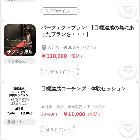
5,400ポイント
パーフェクトプラン‼️【目標達成の為にあ
ったプランを・・・】
大分県
BESTA（ベスタ）

サブスク専用
￥110,000
（税込）
その他のサービス
1,650ポイント
目標達成コーチング 体験セッション
俳優 声優 小飯塚貴世江 公式ホームページ 公式ショップ KIYOKIYO

￥11,000
33%OFF
（税込）
教育・レッスン・講習
500ポイント