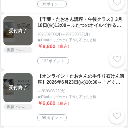
99ポイント
【千葉・たおさん講座・午後クラス】3月
18日(火)13:00～ふたつのオイルで作る毎
受付終了
日の石けん第4回顔を洗う石けん
2025/02/03(月)～2025/03/17(月)
Pikake（ピカケ）手作り石けんと植物の手仕事教室 オンラインショップ

￥8,800
（税込）
教育・レッスン・講習
132ポイント
【オンライン・たおさんの手作り石けん講
座】2026年6月23日(火)10:30～「どくだ
受付終了
み仕事と石けん作りの一日」・Pikake
～2026/06/23(火)
（ピカケ）
Pikake（ピカケ）手作り石けんと植物の手仕事教室 オンラインショップ

￥6,600
（税込）
教育・レッスン・講習
99ポイント