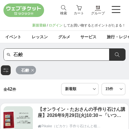
検索
カート
グループ
新規登録
/
ログイン
してお買い物するとポイントがたまる！
イベント
レッスン
グルメ
サービス
旅行・レジ
石鹸
42
全
件
【オンライン・たおさんの手作り石けん講
座】2026年9月29日(火)10:30～「いつも
と違うデザイン石けん講座」・Pikake
Pikake（ピカケ）手作り石けんと植物の手仕事教室 オンラインショップ

（ピカケ）