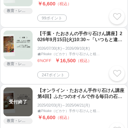
￥6,600
（税込）
教育・レッスン・講習
99ポイント
【千葉・たおさんの手作り石けん講座】2
026年9月15日(火)10:30～「いつもと違う
デザイン石けん講座」・Pikake（ピカ
2026/07/30(木)～2026/09/10(木)
ケ）
Pikake（ピカケ）手作り石けんと植物の手仕事教室 オンラインショップ

￥16,500
6%OFF
（税込）
教育・レッスン・講習
247ポイント
【オンライン・たおさん手作り石けん講座
第4回】ふたつのオイルで作る毎日の石け
受付終了
ん・Pikake（ピカケ）
2025/02/03(月)～2025/04/21(月)
Pikake（ピカケ）手作り石けんと植物の手仕事教室 オンラインショップ

￥6,600
（税込）
教育・レッスン・講習