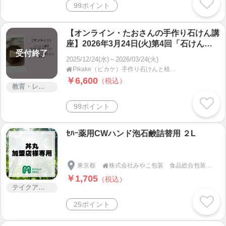
99ポイント
【オンライン・たおさんの手作り石けん講
座】2026年3月24日(火)第4回「石けん作
受付終了
り オイルと水の楽しみ方」・Pikake
2025/12/24(水)～2026/03/24(火)
（ピカケ）
Pikake（ピカケ）手作り石けんと植物の手仕事教室 オンラインショップ

￥6,600
（税込）
教育・レッスン・講習
99ポイント
ｾﾊｰ薬用CWハンド泡石鹸詰替用 ２L
東京都
株式会社みやこ包装 食品総合包装資材

￥1,705
（税込）
テイクアウト
25ポイント