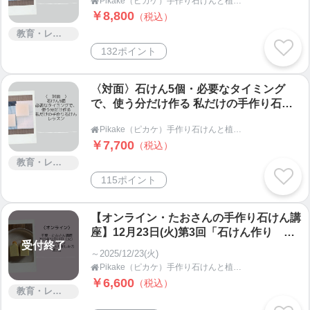
Pikake（ピカケ）手作り石けんと植物の手仕事教室 オンラインショップ

￥8,800
（税込）
教育・レッスン・講習
132ポイント
〈対面〉石けん5個・必要なタイミング
で、使う分だけ作る 私だけの手作り石け
んレッスン・Pikake（ピカケ）
Pikake（ピカケ）手作り石けんと植物の手仕事教室 オンラインショップ

￥7,700
（税込）
教育・レッスン・講習
115ポイント
【オンライン・たおさんの手作り石けん講
座】12月23日(火)第3回「石けん作り オ
受付終了
イルと水の楽しみ方」・Pikake（ピカ
～2025/12/23(火)
ケ）
Pikake（ピカケ）手作り石けんと植物の手仕事教室 オンラインショップ

￥6,600
（税込）
教育・レッスン・講習