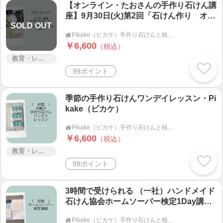
【オンライン・たおさんの手作り石けん講
座】9月30日(火)第2回「石けん作り オイ
SOLD OUT
ルと水の楽しみ方」・Pikake（ピカケ）
Pikake（ピカケ）手作り石けんと植物の手仕事教室 オンラインショップ

￥6,600
（税込）
教育・レッスン・講習
99ポイント
季節の手作り石けんワンデイレッスン・Pi
kake（ピカケ）
Pikake（ピカケ）手作り石けんと植物の手仕事教室 オンラインショップ

￥6,600
（税込）
教育・レッスン・講習
99ポイント
3時間で受けられる （一社）ハンドメイド
石けん協会ホームソーパー検定1Day講
座・Pikake（ピカケ）
Pikake（ピカケ）手作り石けんと植物の手仕事教室 オンラインショップ
