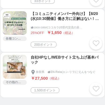
33ポイント
【コミュニティメンバー外向け】【8/20
(水)10:30開催】働き方に正解はない！小
学3年生でも分かる！ありがとうのお話(約
coco color(ココカラ)/3世代交流の居場所ココプレイス(茨城県鹿嶋市・潮来市の子ども食堂)/デジタル食堂

60分、zoom開催)
￥1,650
25%OFF
（税込）
各種コンサルティング
200ポイント
自社HPなし/WEBサイト立ち上げ基本パ
ック
奈良県
EN-Rela(エン-リラ)ごえんをつなぐ

￥27,500
（税込）
その他のサービス
1,500ポイント