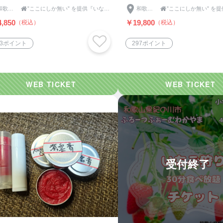
用
人用
和歌山県

”ここにしか無い” を提供『いなか伝承社』｜モノ×コト(体験)
和歌山県

,850
￥19,800
（税込）
（税込）
23ポイント
297ポイント
受付終了