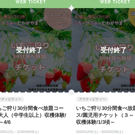
受付終了
受付終了
クティビティー
アクティビティー
ちご狩り30分間食べ放題コー
いちご狩り30分間食べ放
/大人（中学生以上）収穫体験/
ス/園児用チケット（３～
～4/6
収穫体験/1/3頃～
/03/01(日)～2026/04/04(土)
2026/01/03(土)～2026/02/28(土)