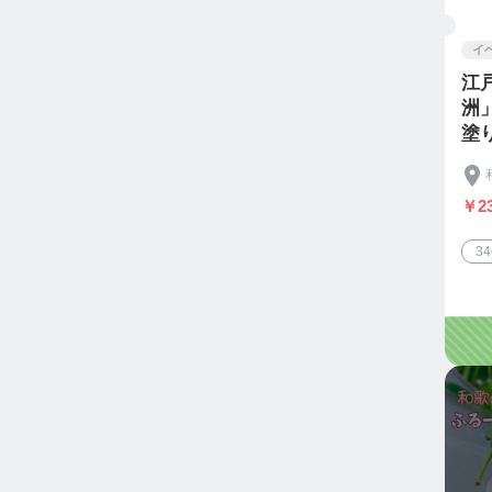
イ
江
洲
塗
人
￥23
3