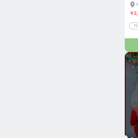
￥2,
7