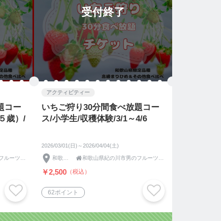
受付終了
アクティビティー
題コー
いちご狩り30分間食べ放題コー
５歳）/
ス/小学生/収穫体験/3/1～4/6
2026/03/01(日)～2026/04/04(土)
和歌山県紀の川市男のフルーツふるーつふぁーむわかやま
和歌山県

和歌山県紀の川市男のフルーツふるーつふぁーむわかやま
￥2,500
（税込）
62ポイント