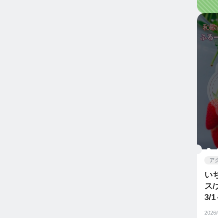
ア
い
ス
3/1
2026