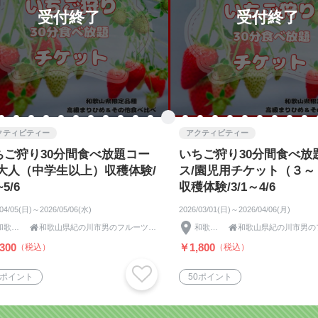
受付終了
受付終了
クティビティー
アクティビティー
ちご狩り30分間食べ放題コー
いちご狩り30分間食べ放
/大人（中学生以上）収穫体験/
ス/園児用チケット（３～
~5/6
収穫体験/3/1～4/6
/04/05(日)～2026/05/06(水)
2026/03/01(日)～2026/04/06(月)
和歌山県

和歌山県紀の川市男のフルーツふるーつふぁーむわかやま
和歌山県

300
￥1,800
（税込）
（税込）
5ポイント
50ポイント