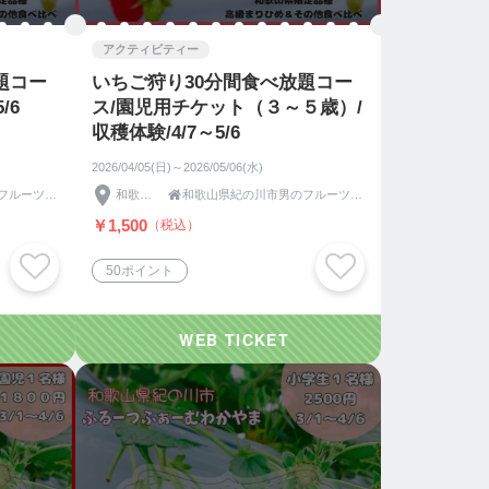
アクティビティー
題コー
いちご狩り30分間食べ放題コー
/6
ス/園児用チケット（３～５歳）/
収穫体験/4/7～5/6
2026/04/05(日)～2026/05/06(水)
和歌山県紀の川市男のフルーツふるーつふぁーむわかやま
和歌山県

和歌山県紀の川市男のフルーツふるーつふぁーむわかやま
￥1,500
（税込）
50ポイント