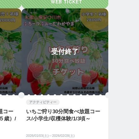
受付終了
アクティビティー
題コー
いちご狩り30分間食べ放題コー
５歳）/
ス/小学生/収穫体験/1/3頃～
2026/01/03(土)～2026/02/28(土)