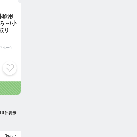
体験用
ろ～/小
取り
和歌山県紀の川市男のフルーツふるーつふぁーむわかやま
14
件表示
Next