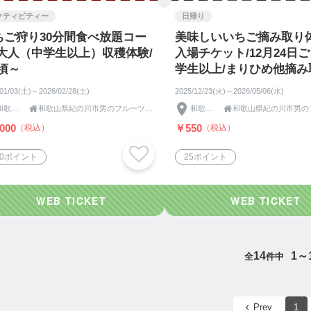
クティビティー
日帰り
ちご狩り30分間食べ放題コー
美味しいいちご摘み取り
/大人（中学生以上）収穫体験/
入場チケット/12月24日ご
3頃～
学生以上/まりひめ他摘み
/01/03(土)～2026/02/28(土)
2025/12/23(火)～2026/05/06(水)
和歌山県

和歌山県紀の川市男のフルーツふるーつふぁーむわかやま
和歌山県

000
￥550
（税込）
（税込）
00ポイント
25ポイント
14
1～
全
件中
Prev
1