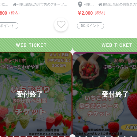
和歌山県

和歌山県紀の川市男のフルーツふるーつふぁーむわかやま
和歌山県

800
￥2,000
（税込）
（税込）
5ポイント
50ポイント
受付終了
受付終了