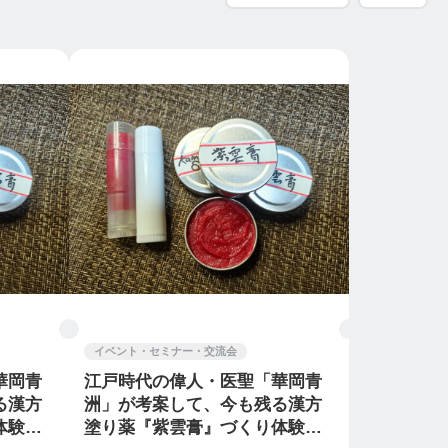
イベント・セミナー・交流会
華岡青
江戸時代の偉人・医聖「華岡青
る漢方
洲」が考案して、今も残る漢方
体験 3
塗り薬『紫雲膏』づくり体験 1