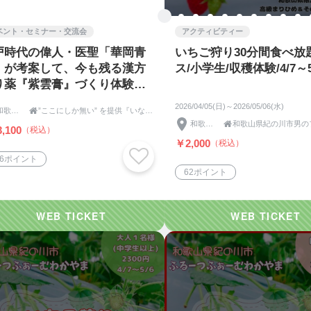
ベント・セミナー・交流会
アクティビティー
戸時代の偉人・医聖「華岡青
いちご狩り30分間食べ放
」が考案して、今も残る漢方
ス/小学生/収穫体験/4/7～5
り薬『紫雲膏』づくり体験 4
用
2026/04/05(日)～2026/05/06(水)
和歌山県

”ここにしか無い” を提供『いなか伝承社』｜モノ×コト(体験)
和歌山県

,100
（税込）
￥2,000
（税込）
46ポイント
62ポイント