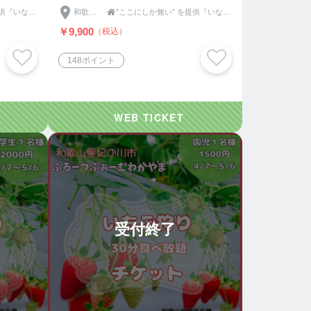
人用
”ここにしか無い” を提供『いなか伝承社』｜モノ×コト(体験)
和歌山県

”ここにしか無い” を提供『いなか伝承社』｜モノ×コト(体験)
￥9,900
（税込）
148ポイント
受付終了