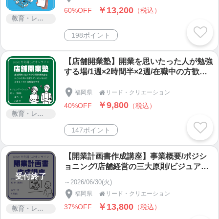
ミ|
￥13,200
60%OFF
（税込）
教育・レッスン・講習
198ポイント
【店舗開業塾】開業を思いたった人が勉強
する場/1週×2時間半×2週/在職中の方歓迎/
開業の目的/開業準備中名刺/店舗経営の三
大原則/開業前にするべきこと/繁盛店がや
福岡県
リード・クリエーション

っていること/様々な集客方法（アナロ
￥9,800
40%OFF
（税込）
グ・デジタル）/時代の転換期/店舗経営は
教育・レッスン・講習
最終的には○○○
147ポイント
【開業計画書作成講座】事業概要/ポジシ
ョニング/店舗経営の三大原則/ビジュアリ
受付終了
ゼーション/開業にかかる費用/売上計画|支
～2026/06/30(火)
出計画/月次損益計算書/年間収支計画書/融
福岡県
リード・クリエーション

資添付資料としてそのまま添付可
￥13,800
37%OFF
（税込）
教育・レッスン・講習