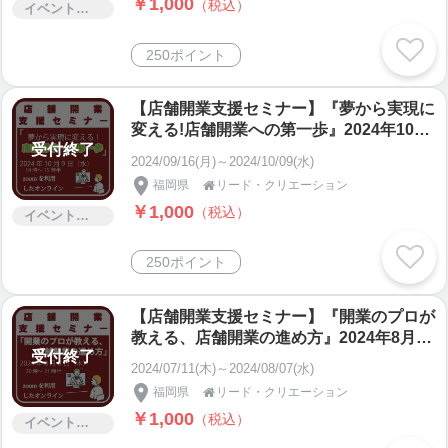
￥1,000
（税込）
勉強したい方|飲食店開業|理美容室開業|zo
イベント・セミナー・交流会
omを使ったオンライン開催|無料相談有|参
加者に集客マインドマップ進呈|最小開催
250ポイント
人数1名
【店舗開業支援セミナー】『夢から実現に
変える!店舗開業への第一歩』2024年10月
受付終了
9日（水）14時～15時半|対象；1年以内に
2024/09/16(月)～2024/10/09(水)
開業を希望される方|1年後以降に開業を希
福岡県
リード・クリエーション

望する方|開業後間もなくもっと勉強した
￥1,000
（税込）
い方|飲食店開業|理美容室開業|zoomを使
イベント・セミナー・交流会
ったオンライン開催|無料相談有|参加者に
集客マインドマップ進呈|最小開催人数1名
250ポイント
【店舗開業支援セミナー】『開業のプロが
教える、店舗開業の進め方』2024年8月8
受付終了
日（木）20時～21時半|対象；1年以内に
2024/07/11(木)～2024/08/07(水)
開業を希望される方|1年後以降に開業を希
福岡県
リード・クリエーション

望する方|開業後間もなくもっと勉強した
￥1,000
（税込）
い方|飲食店開業|理美容室開業|zoomを使
イベント・セミナー・交流会
ったオンライン開催|無料相談有|参加者に