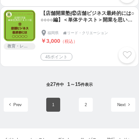
【店舗開業塾|⑫店舗ビジネス最終的には○
○○○○編】＜単体テキスト＞開業を思いた
った人が勉強するテキスト/店舗ビジネス
最終的には○○○○○/飲食店開業/理美容室開
福岡県
リード・クリエーション

業/集客方法
￥3,000
（税込）
教育・レッスン・講習
45ポイント
27
1～15
全
件中
件表示
Prev
1
2
Next