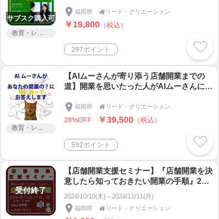
盛ノウハウ|開業ノウハウ|信頼度UP|他社
との差別化
福岡県
リード・クリエーション

サブスク購入可
￥19,800
（税込）
教育・レッスン・講習
297ポイント
【AIムーさんが寄り添う店舗開業までの
道】開業を思いたった人がAIムーさんに相
談できます。「開業は決意したけど一体何
から始めたらいいのかわからない!?」と思
福岡県
リード・クリエーション

う方はAIムーさんが寄り添って開業までの
￥39,500
28%OFF
（税込）
道のりを誘導してくれます。買切り価格
教育・レッスン・講習
（相談無制限）
592ポイント
【店舗開業支援セミナー】『店舗開業を決
意したら知っておきたい開業の手順』202
受付終了
4年11月11日（月）14時～15時半|対象；1
2024/10/10(木)～2024/11/11(月)
年以内に開業を希望される方|1年後以降に
福岡県
リード・クリエーション

開業を希望する方|開業後間もなくもっと