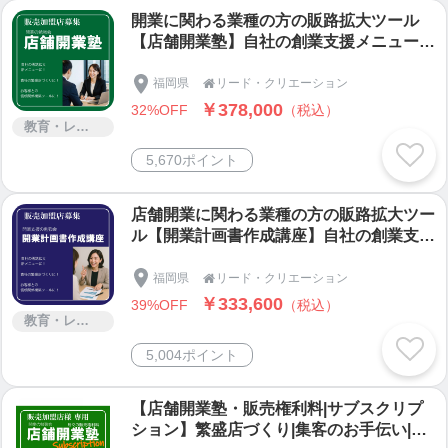
開業に関わる業種の方の販路拡大ツール
【店舗開業塾】自社の創業支援メニューと
してクライアントに提供したい会社様向
け/1週×2時間×3週/開業の目的/開業準備中
福岡県
リード・クリエーション

名刺/店舗経営の三大原則/開業前にするべ
￥378,000
32%OFF
（税込）
きこと/繁盛店がやっていること/様々な集
教育・レッスン・講習
客方法（アナログ・デジタル）/時代の転
5,670ポイント
換期/店舗経営は最終的には○○○
店舗開業に関わる業種の方の販路拡大ツー
ル【開業計画書作成講座】自社の創業支援
メニューとしてクライアントに提供したい
会社様向け/事業概要/ポジショニング/店舗
福岡県
リード・クリエーション

経営の三大原則/ビジュアリゼーション/開
￥333,600
39%OFF
（税込）
業にかかる費用/売上計画|支出計画/月次損
教育・レッスン・講習
益計算書/年間収支計画書/融資添付資料と
5,004ポイント
してそのまま添付可
【店舗開業塾・販売権利料|サブスクリプ
ション】繁盛店づくり|集客のお手伝い|繁