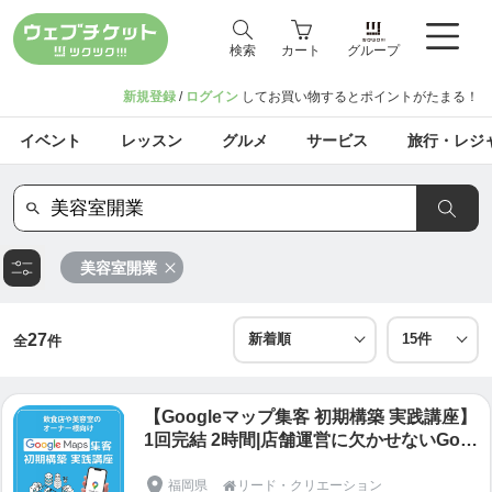
検索
カート
グループ
新規登録
/
ログイン
してお買い物するとポイントがたまる！
イベント
レッスン
グルメ
サービス
旅行・レジ
美容室開業
27
全
件
【Googleマップ集客 初期構築 実践講座】
1回完結 2時間|店舗運営に欠かせないGoo
gleeマイビジネスの設定から構築の仕方ま
で|店舗必須|効果的な写真の選び方|クチコ
福岡県
リード・クリエーション
