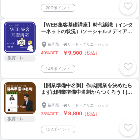
207ポイント
【WEB集客基礎講座】時代認識（インタ
ーネットの状況）/ソーシャルメディア
（インスタ・フェイスブック・LINE・X・
youtube・他）/WEB集客の全体イメージ/
福岡県
リード・クリエーション

ホームページ運用で大切なこと/個人事業
￥9,900
40%OFF
（税込）
者/小規模店舗経営者
教育・レッスン・講習
148ポイント
【開業準備中名刺】作成|開業を決めたら
まずは開業準備中名刺からつくろう！|開
業前にクライアント獲得|実は自分自身の
決意表明!|たかが名刺されど名刺
福岡県
リード・クリエーション

￥8,800
33%OFF
（税込）
教育・レッスン・講習
132ポイント