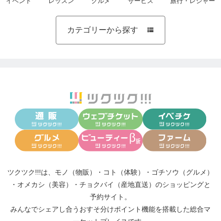
イベント
レッスン
グルメ
サービス
旅行・レジャー
カテゴリーから探す

ツクツク!!!は、
モノ（物販）
・
コト（体験）
・
ゴチソウ（グルメ）
・
オメカシ（美容）
・
チョクバイ（産地直送）
のショッピングと
予約サイト。
みんなでシェアし合う
おすそ分けポイント機能
を搭載した総合マ