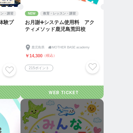
スン・講習
NEW
教育・レッスン・講習
化体験プ
お月謝➕システム使用料 アク
ティメソッド鹿児島荒田校
鹿児島県

MOTHER BASE academy
￥14,300
（税込）
215ポイント