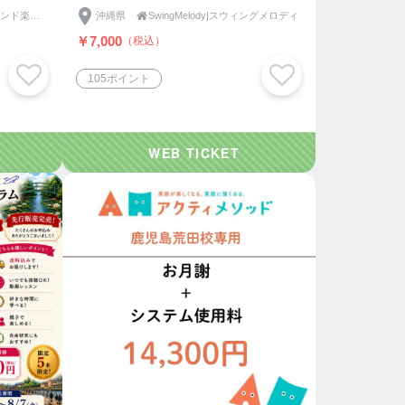
オト・コト・ヒト ＆ インド楽器タブラのことなら｜HEAT bEAT MUSIC
沖縄県

SwingMelody|スウィングメロディ
￥7,000
（税込）
105ポイント