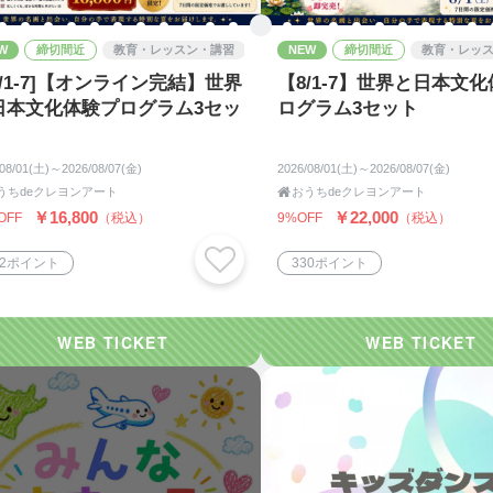
W
締切間近
教育・レッスン・講習
NEW
締切間近
教育・レッ
/1-7]【オンライン完結】世界
【8/1-7】世界と日本文
日本文化体験プログラム3セッ
ログラム3セット
/08/01(土)～2026/08/07(金)
2026/08/01(土)～2026/08/07(金)
うちdeクレヨンアート

おうちdeクレヨンアート
￥16,800
￥22,000
OFF
（税込）
9%OFF
（税込）
52ポイント
330ポイント