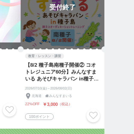
受付終了
教育・レッスン・講習
【8/2 種子島南種子開催② コオ
トレジュニア60分】みんなすま
いる あそびキャラバン in種子島
⭐︎親子チケット⭐︎
2026/07/10(金)～2026/08/02(日)
北海道

みんなすまいる
￥3,000
22%OFF
（税込）
100ポイント