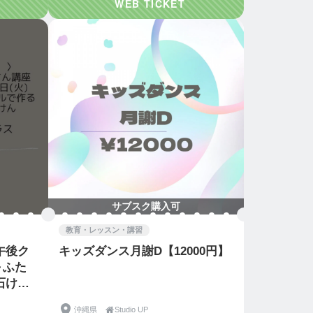
サブスク購入可
教育・レッスン・講習
午後ク
キッズダンス月謝D【12000円】
0～ふた
石けん
沖縄県

Studio UP