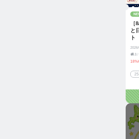
NE
［8
と
ト
2026

お
18%
2