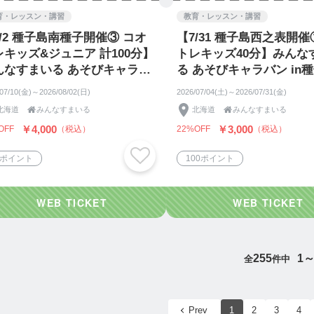
育・レッスン・講習
教育・レッスン・講習
/2 種子島南種子開催③ コオ
【7/31 種子島西之表開催
レキッズ&ジュニア 計100分】
トレキッズ40分】みんな
んなすまいる あそびキャラバ
る あそびキャラバン in種子
in種子島 ⭐︎親子チケット⭐︎
親子チケット⭐︎
/07/10(金)～2026/08/02(日)
2026/07/04(土)～2026/07/31(金)
北海道

みんなすまいる
北海道

みんなすまいる
￥4,000
￥3,000
OFF
（税込）
22%OFF
（税込）
0ポイント
100ポイント
255
1～
全
件中
Prev
1
2
3
4