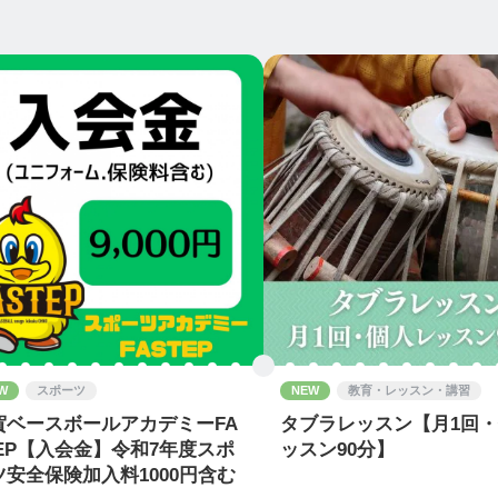
W
スポーツ
NEW
教育・レッスン・講習
賀ベースボールアカデミーFA
タブラレッスン【月1回
TEP【入会金】令和7年度スポ
ッスン90分】
ツ安全保険加入料1000円含む