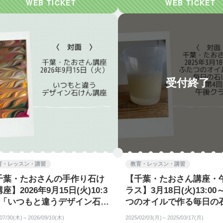
受付終了
育・レッスン・講習
教育・レッスン・講習
千葉・たおさんの手作り石け
【千葉・たおさん講座・
座】2026年9月15日(火)10:3
ラス】3月18日(火)13:0
～「いつもと違うデザイン石け
つのオイルで作る毎日の
座」・Pikake（ピカケ）
第4回顔を洗う石けん
/07/30(木)～2026/09/10(木)
2025/02/03(月)～2025/03/17(月)