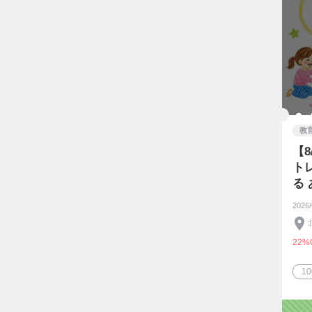
教
【8
ト
る 
親子
2026
22%
1