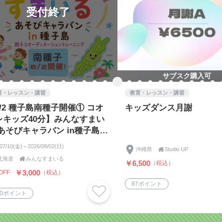
受付終了
サブスク購入可
育・レッスン・講習
教育・レッスン・講習
/2 種子島南種子開催① コオ
キッズダンス月謝
レキッズ40分】みんなすまい
あそびキャラバン in種子島 ⭐︎
チケット⭐︎
/07/10(金)～2026/08/02(日)
沖縄県

Studio UP
北海道

みんなすまいる
￥6,500
（税込）
￥3,000
OFF
（税込）
97ポイント
00ポイント