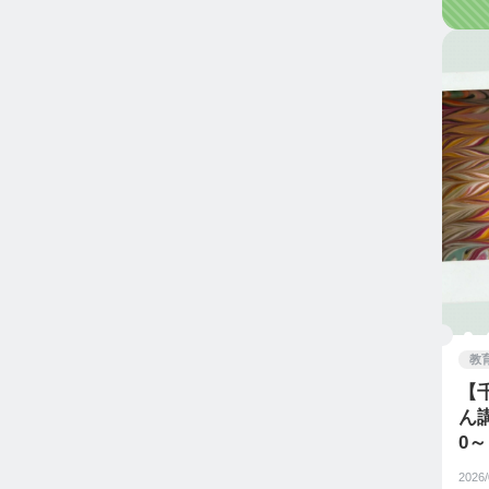
教
【
ん講
0
ん講
2026