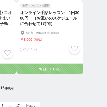
教育・レッスン・講習
① コオ
オンライン手話レッスン 1回30
すまい
00円 （お互いのスケジュール
島 ⭐︎
に合わせて1時間）
東京都

Eyeth for English
￥3,000
（税込）
45ポイント
15
件表示
5
...
17
Next