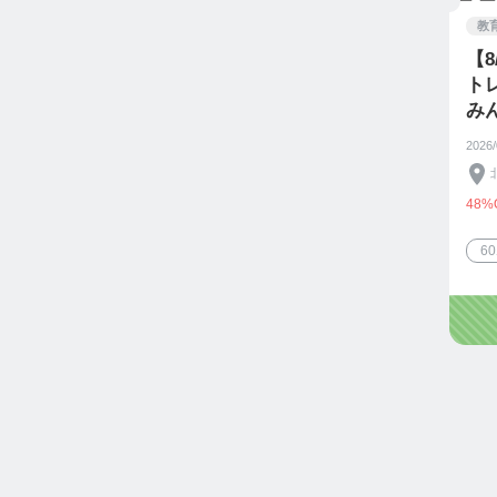
教
【8
ト
み
ン 
2026
48%
6