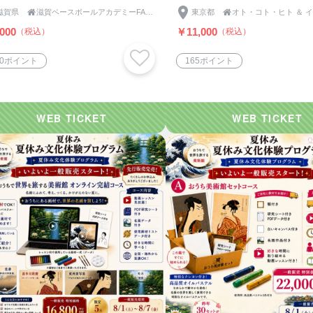
滋賀県

滋賀ベースボールアカデミーFASTEP《ファステップ》
東京都

000
￥11,000
（税込）
（税込）
40ポイント
165ポイント