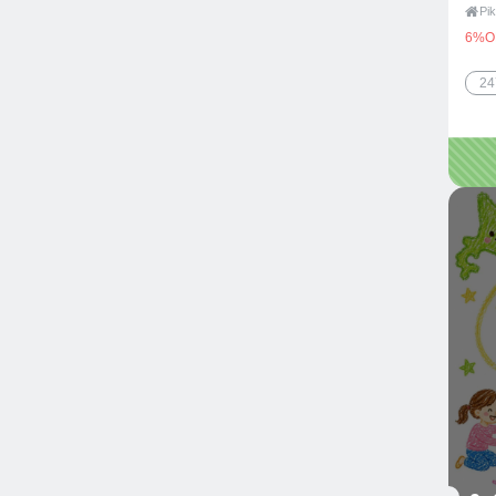

6%O
2