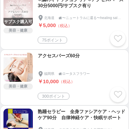
30分5000円/サブスク有り
北海道
〜ニュートラルに還る〜healing salon elpis(エルピス)/札幌駅

サブスク購入可
￥5,000
（税込）
美容・健康
75ポイント
アクセスバーズ60分
福岡県
ロータスフラワー

￥10,000
（税込）
美容・健康
300ポイント
熟睡セラピー 全身ファシアケア・ヘッド
ケア90分 自律神経ケア・快眠サポート