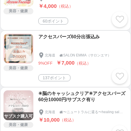
￥4,000
（税込）
美容・健康
60ポイント
アクセスバーズ60分出張込み
北海道
SALON EMMA（サロンエマ）

￥7,000
9%OFF
（税込）
美容・健康
137ポイント
✳脳のキャッシュクリア✳アクセスバーズ
60分10000円/サブスク有り
北海道
〜ニュートラルに還る〜healing salon elpis(エルピス)/札幌駅

サブスク購入可
￥10,000
（税込）
美容・健康