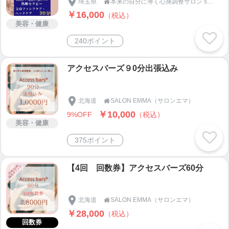
埼玉県
本来の自分に導く心身調整サロン space天の実 〜ten no mi〜 ｜自律神経・睡眠から整える根本ケア

￥16,000
（税込）
美容・健康
240ポイント
アクセスバーズ９0分出張込み
北海道
SALON EMMA（サロンエマ）

￥10,000
9%OFF
（税込）
美容・健康
375ポイント
【4回 回数券】アクセスバーズ60分
北海道
SALON EMMA（サロンエマ）

￥28,000
（税込）
回数券