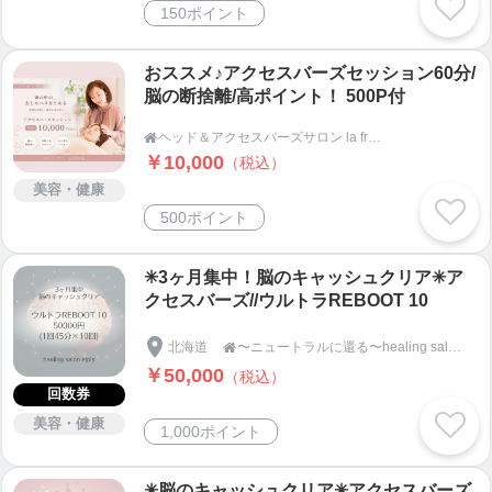
150ポイント
おススメ♪アクセスバーズセッション60分/
脳の断捨離/高ポイント！ 500P付
ヘッド＆アクセスバーズサロン la fraise ラフレーズ

￥10,000
（税込）
美容・健康
500ポイント
✳3ヶ月集中！脳のキャッシュクリア✳ア
クセスバーズ//ウルトラREBOOT 10
北海道
〜ニュートラルに還る〜healing salon elpis(エルピス)/札幌駅

￥50,000
（税込）
回数券
美容・健康
1,000ポイント
✳脳のキャッシュクリア✳アクセスバーズ