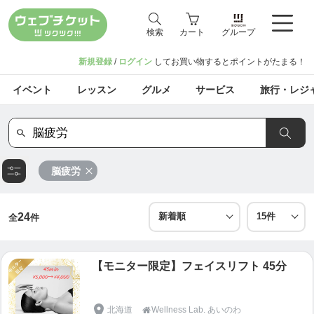
検索
カート
グループ
新規登録
/
ログイン
してお買い物するとポイントがたまる！
イベント
レッスン
グルメ
サービス
旅行・レジ
脳疲労
24
全
件
【モニター限定】フェイスリフト 45分
北海道
Wellness Lab. あいのわ
