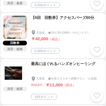
美容・健康
3,500ポイント
【6回 回数券】アクセスバーズ60分
北海道
SALON EMMA（サロンエマ）

￥42,000
（税込）
回数券
美容・健康
5,000ポイント
最高にほぐれるハンズオンヒーリング
北海道
生体エネルギー調整サロン「心身調律」 エネルギー浄化と脳と量子場の誤作動を解く 音湶庵

￥11,000
9%OFF
（税込）
美容・健康
165ポイント