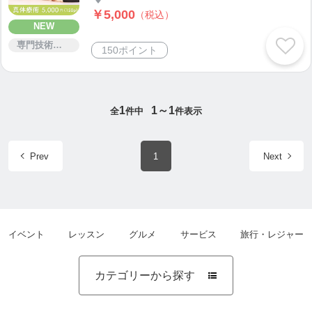
首の痛みを整えます。
￥5,000
（税込）
NEW
専門技術サービス
150ポイント
1
1～1
全
件中
件表示
Prev
1
Next
イベント
レッスン
グルメ
サービス
旅行・レジャー
カテゴリーから探す
