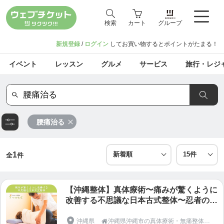
検索
カート
グループ
新規登録
/
ログイン
してお買い物するとポイントがたまる！
イベント
レッスン
グルメ
サービス
旅行・レジ
腰痛治る
1
全
件
【沖縄整体】真体療術〜痛みが驚くように
改善する不思議な日本古式整体〜忍者の秘
技が炸裂!!短時間で不思議体験をしてくだ
さい。ギックリ腰・脊椎分離症・五十肩・
沖縄県
沖縄県沖縄市の真体療術・無痛整体専門「やさしい整体さりげなく」
