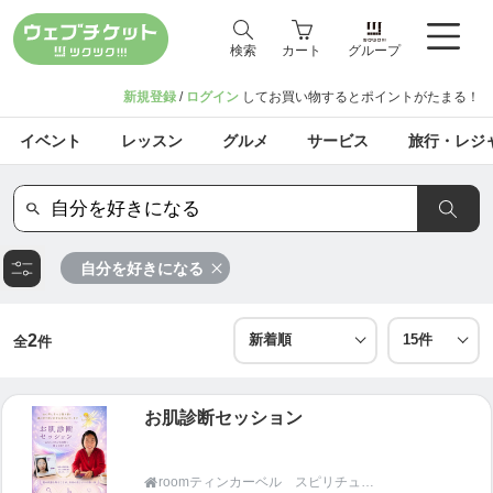
検索
カート
グループ
新規登録
/
ログイン
してお買い物するとポイントがたまる！
イベント
レッスン
グルメ
サービス
旅行・レジ
自分を好きになる
2
全
件
お肌診断セッション
roomティンカーベル スピリチュアルカウンセリング
