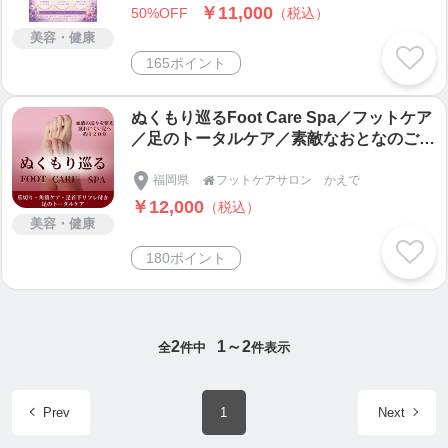
￥11,000
50%OFF
（税込）
美容・健康
165ポイント
ぬくもり巡るFoot Care Spa／フットケア
／足のトータルケア／素敵なおとなのご褒
美時間／足をケアして自分を大切にする
月に一度のケアで自分を好きになる 美し
福岡県
フットケアサロン かえで

い足で明日へ踏み出すための大切な時間で
￥12,000
（税込）
す
美容・健康
180ポイント
2
1～2
全
件中
件表示
Prev
1
Next