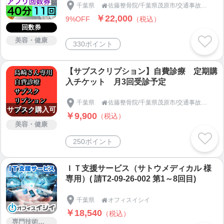
千葉県
佐藤整骨院/千葉県茂原市/交通事故の治療や補償のお悩みは！

￥22,000
9%OFF
（税込）
回数券
美容・健康
330ポイント
【サブスクリプション】自費診療 定期購
入チケット 月3回受診予定
千葉県
佐藤整骨院/千葉県茂原市/交通事故の治療や補償のお悩みは！

サブスク購入可
￥9,900
（税込）
美容・健康
250ポイント
ＩＴ支援サービス（サトウメディカル 様
専用）( 請T2-09-26-002 第1～8回目)
千葉県
オフィスイシイ

￥18,540
（税込）
専門技術サービス