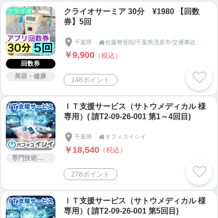
クライオサーミア 30分 ¥1980 【回数
券】5回
千葉県
佐藤整骨院/千葉県茂原市/交通事故の治療や補償のお悩みは！

￥9,900
（税込）
回数券
美容・健康
148ポイント
ＩＴ支援サービス（サトウメディカル 様
専用）( 請T2-09-26-001 第1～4回目)
千葉県
オフィスイシイ

￥18,540
（税込）
専門技術サービス
278ポイント
ＩＴ支援サービス（サトウメディカル 様
専用）( 請T2-09-26-001 第5回目)