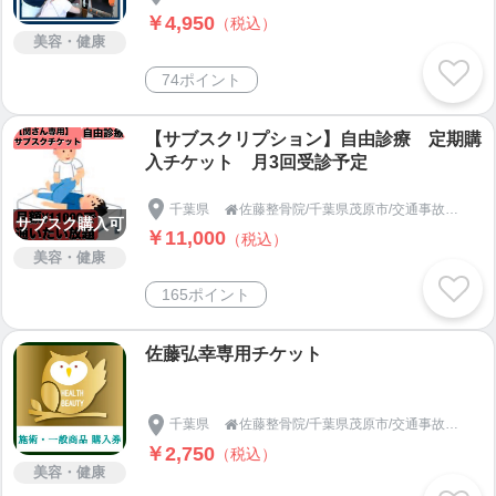
￥4,950
（税込）
美容・健康
74ポイント
【サブスクリプション】自由診療 定期購
入チケット 月3回受診予定
千葉県
佐藤整骨院/千葉県茂原市/交通事故の治療や補償のお悩みは！

サブスク購入可
￥11,000
（税込）
美容・健康
165ポイント
佐藤弘幸専用チケット
千葉県
佐藤整骨院/千葉県茂原市/交通事故の治療や補償のお悩みは！

￥2,750
（税込）
美容・健康