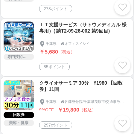
278ポイント
ＩＴ支援サービス（サトウメディカル 様
専用）( 請T2-09-26-002 第9回目)
千葉県
オフィスイシイ

￥5,680
（税込）
専門技術サービス
85ポイント
クライオサーミア 30分 ¥1980 【回数
券】11回
千葉県
佐藤整骨院/千葉県茂原市/交通事故の治療や補償のお悩みは！

￥19,800
9%OFF
（税込）
回数券
美容・健康
297ポイント