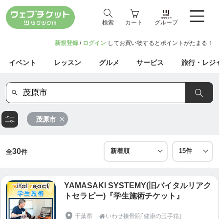
検索
カート
グループ
新規登録
/
ログイン
してお買い物するとポイントがたまる！
イベント
レッスン
グルメ
サービス
旅行・レジ
茂原市
30
全
件
YAMASAKI SYSTEMY(旧バイタルリアク
トセラピー)『学生施術チケット』
千葉県
いわせ接骨院｢健康の玉手箱｣
