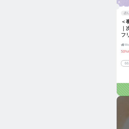
占
＜
｜
フ

50%
6