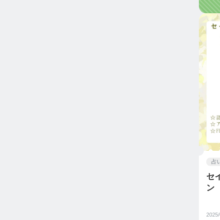
占
セ
ン
2025