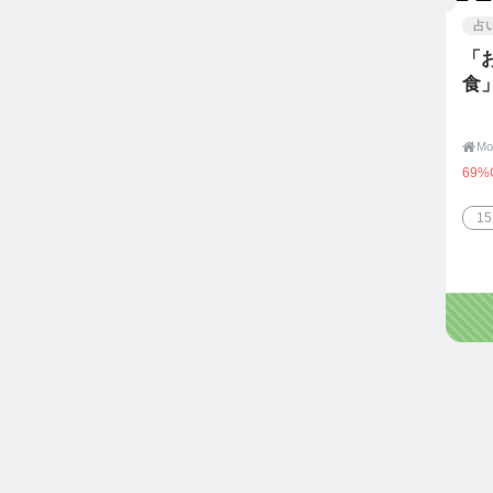
占
「
食

69%
1