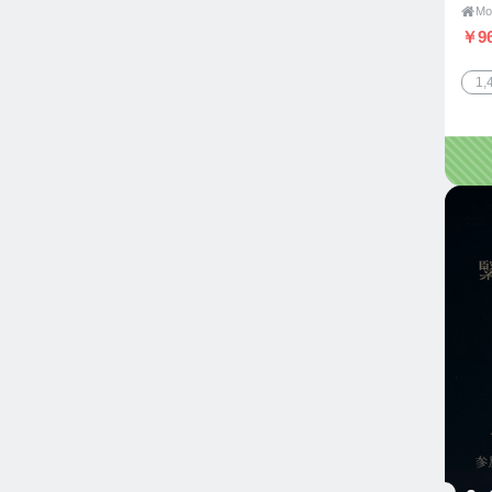

￥96
1