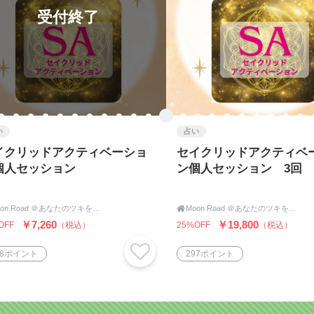
受付終了
い
占い
イクリッドアクティベーショ
セイクリッドアクティベ
個人セッション
ン個人セッション 3回
Moon Road ＠あなたのツキをよびこむ 月よみ師®いき〜占い・カウンセリング〜

Moon Road ＠あなたのツキをよびこむ 月よみ師®いき〜占い・カウンセリング〜
￥7,260
￥19,800
OFF
（税込）
25%OFF
（税込）
08ポイント
297ポイント