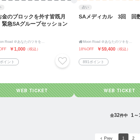
い
占い
お金のブロックを外す皆既月
SAメディカル 3回 回
」緊急SAグループセッション
Moon Road ＠あなたのツキをよびこむ 月よみ師®いき〜占い・カウンセリング〜

Moon Road ＠あなたのツキをよびこむ 月よみ師®いき〜占い・カウンセリング〜
￥1,000
￥59,400
OFF
（税込）
18%OFF
（税込）
5ポイント
891ポイント
32
1～
全
件中
Prev
1
2