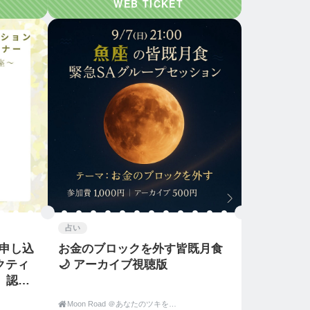
占い
）申し込
お金のブロックを外す皆既月食
クティ
🌙 アーカイブ視聴版
 認定

Moon Road ＠あなたのツキをよびこむ 月よみ師®いき〜占い・カウンセリング〜