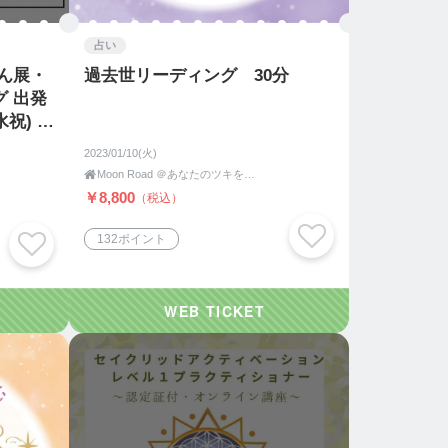
占い
ん展・
過去世リーディング 30分
 出発
水祝) 信
2023/01/10(火)

Moon Road ＠あなたのツキをよびこむ 月よみ師®いき〜占い・カウンセリング〜
￥8,800
（税込）
132ポイント