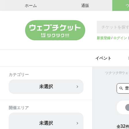
ホーム
通販
新規登録
/
ログイン
イベント
ツクツク!!!
カテゴリー
未選択
開催エリア
未選択
32
全