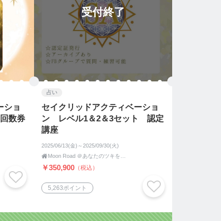
受付終了
占い
ーショ
セイクリッドアクティベーショ
 回数券
ン レベル1＆2＆3セット 認定
講座
2025/06/13(金)～2025/09/30(火)

Moon Road ＠あなたのツキをよびこむ 月よみ師®いき〜占い・カウンセリング〜
￥350,900
（税込）
5,263ポイント