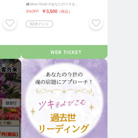

Moon Road ＠あなたのツキをよびこむ 月よみ師®いき〜占い・カウンセリング〜
￥3,500
3%OFF
（税込）
52ポイント