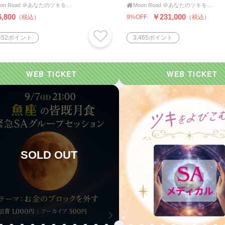
Moon Road ＠あなたのツキをよびこむ 月よみ師®いき〜占い・カウンセリング〜

Moon Road ＠あなたのツキをよびこむ 月よみ師®いき〜占い・カウンセリング〜
,800
￥231,000
（税込）
9%OFF
（税込）
,452ポイント
3,465ポイント
SOLD OUT