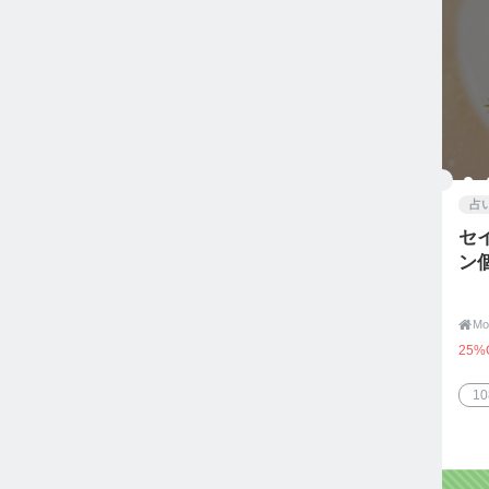
占
セ
ン

25%
1