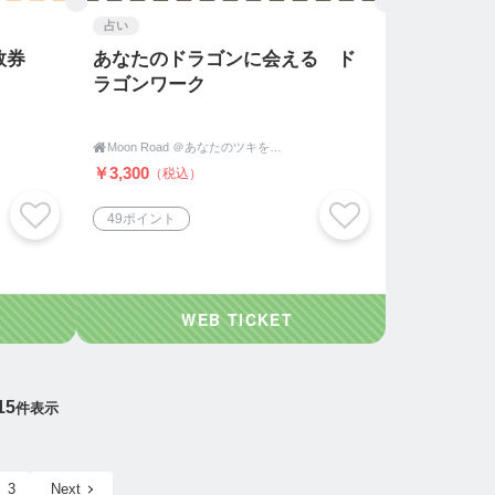
占い
数券
あなたのドラゴンに会える ド
ラゴンワーク

Moon Road ＠あなたのツキをよびこむ 月よみ師®いき〜占い・カウンセリング〜
￥3,300
（税込）
49ポイント
15
件表示
3
Next