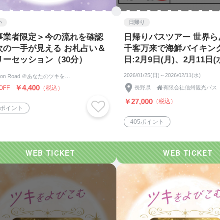
い
日帰り
事業者限定＞今の流れを確認
日帰りバスツアー 世界ら
次の一手が見える お札占い＆
千客万来で海鮮バイキング
リーセッション（30分）
日:2月9日(月)、2月11日(
州観光バス
2026/01/25(日)～2026/02/11(水)
Moon Road ＠あなたのツキをよびこむ 月よみ師®いき〜占い・カウンセリング〜
￥4,400
OFF
（税込）
長野県

有限会社信州観光バス
￥27,000
（税込）
6ポイント
405ポイント