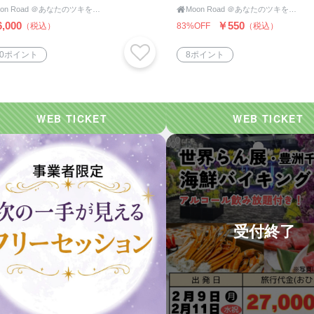
Moon Road ＠あなたのツキをよびこむ 月よみ師®いき〜占い・カウンセリング〜

Moon Road ＠あなたのツキをよびこむ 月よみ師®いき〜占い・カウンセリング〜
,000
￥550
（税込）
83%OFF
（税込）
40ポイント
8ポイント
受付終了