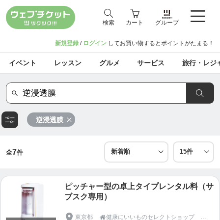
検索
カート
グループ
新規登録
/
ログイン
してお買い物するとポイントがたまる！
イベント
レッスン
グルメ
サービス
旅行・レジ
逆浸透膜
7
全
件
ピッチャー型の卓上タイプレンタル料（サ
ブスク専用）
東京都
健康にいいものセレクトショップ キタセツ
