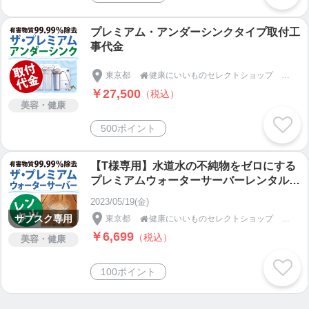
プレミアム・アンダーシンクタイプ取付工
事代金
東京都
健康にいいものセレクトショップ キタセツ

￥27,500
（税込）
美容・健康
500ポイント
【T様専用】水道水の不純物をゼロにする
プレミアムウォーターサーバーレンタル料
（サブスク専用）
2023/05/19(金)
サブスク専用
東京都
健康にいいものセレクトショップ キタセツ

￥6,699
（税込）
美容・健康
100ポイント