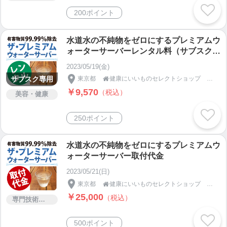
200ポイント
水道水の不純物をゼロにするプレミアムウ
ォーターサーバーレンタル料（サブスク専
用）
2023/05/19(金)
サブスク専用
東京都
健康にいいものセレクトショップ キタセツ

￥9,570
（税込）
美容・健康
250ポイント
水道水の不純物をゼロにするプレミアムウ
ォーターサーバー取付代金
2023/05/21(日)
東京都
健康にいいものセレクトショップ キタセツ

￥25,000
（税込）
専門技術サービス
500ポイント