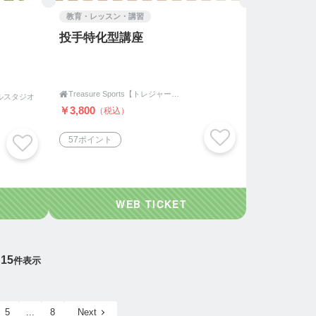
教育・レッスン・講習
投手特化型講座

Treasure Sports【トレジャースポーツ】☆可能性解放体育塾☆ 伴走型のスポーツ伝道師
ルスタジオ
￥3,800
（税込）
57ポイント
15
件表示
5
...
8
Next