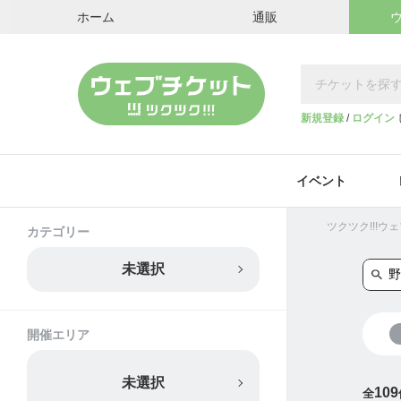
ホーム
通販
新規登録
/
ログイン
イベント
ツクツク!!!
カテゴリー
未選択
開催エリア
未選択
109
全