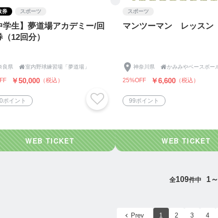
数券
スポーツ
スポーツ
中学生】夢道場アカデミー/回
マンツーマン レッスン
券（12回分）
奈良県

室内野球練習場「夢道場」
神奈川県

かみみやベースボー
￥50,000
￥6,600
FF
（税込）
25%OFF
（税込）
50ポイント
99ポイント
109
1～
全
件中
Prev
1
2
3
4