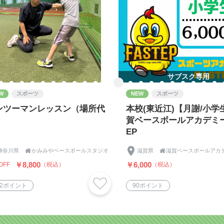
サブスク専用
W
スポーツ
NEW
スポーツ
ンツーマンレッスン（場所代
本校(東近江)【月謝/小学
）
賀ベースボールアカデミー
EP
神奈川県

かみみやベースボールスタジオ
滋賀県

￥8,800
￥6,000
OFF
（税込）
（税込）
32ポイント
90ポイント