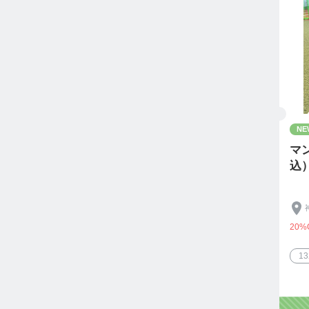
NE
マ
込
20%
1