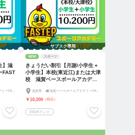
サブスク専用
NEW
スポーツ
生】滋
きょうだい割引【月謝/小学生＋
FAST
小学生】本校(東近江)または大津
校 滋賀ベースボールアカデミ
ーFASTEP
滋賀ベースボールアカデミーFASTEP《ファステップ》
滋賀県

滋賀ベースボールアカデミーFASTEP《ファステップ》
￥10,200
（税込）
153ポイント