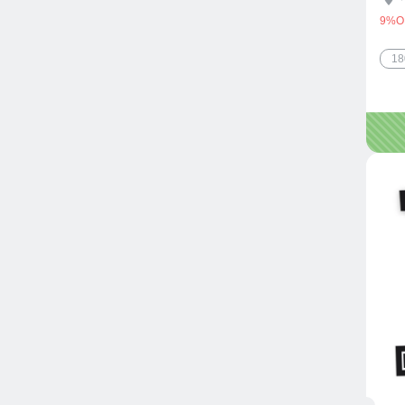
9%O
1