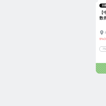
回
【
数
9%O
7