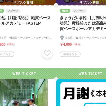
サブスク専用
サブスク専用
W
スポーツ
NEW
スポーツ
の他【月謝/幼児】滋賀ベース
きょうだい割引【月謝/小
ールアカデミーFASTEP
幼児】彦根校または高島
賀ベースボールアカデミー
EP
滋賀県

滋賀ベースボールアカデミーFASTEP《ファステップ》
滋賀県

500
￥4,000
（税込）
（税込）
8ポイント
60ポイント