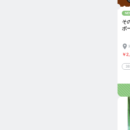
NE
そ
ボ
￥2,
3