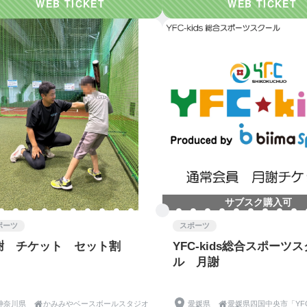
サブスク購入可
ポーツ
スポーツ
謝 チケット セット割
YFC-kids総合スポーツ
ル 月謝
神奈川県

かみみやベースボールスタジオ
愛媛県
