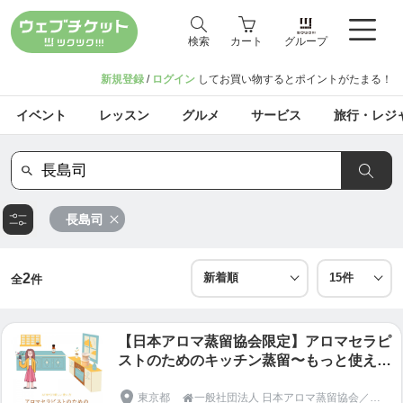
検索
カート
グループ
新規登録
/
ログイン
してお買い物するとポイントがたまる！
イベント
レッスン
グルメ
サービス
旅行・レジ
長島司
2
全
件
【日本アロマ蒸留協会限定】アロマセラピ
ストのためのキッチン蒸留〜もっと使える
ATRPOT〜セミナー キットなし
東京都
一般社団法人 日本アロマ蒸留協会／オフィシャルショップ
