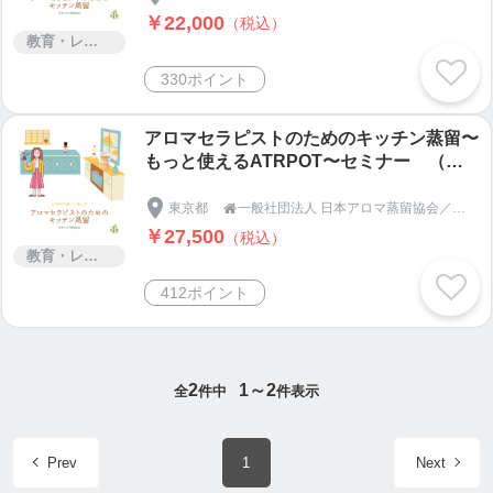
￥22,000
（税込）
教育・レッスン・講習
330ポイント
アロマセラピストのためのキッチン蒸留〜
もっと使えるATRPOT〜セミナー （一
般） キットなし
東京都
一般社団法人 日本アロマ蒸留協会／オフィシャルショップ

￥27,500
（税込）
教育・レッスン・講習
412ポイント
2
1～2
全
件中
件表示
Prev
1
Next