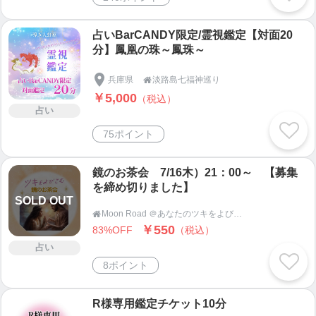
占いBarCANDY限定/霊視鑑定【対面20
分】鳳凰の珠～鳳珠～
兵庫県
淡路島七福神巡り

￥5,000
（税込）
占い
75ポイント
鏡のお茶会 7/16木）21：00～ 【募集
を締め切りました】
SOLD OUT
Moon Road ＠あなたのツキをよびこむ 月よみ師®いき〜占い・カウンセリング〜

￥550
83%OFF
（税込）
占い
8ポイント
R様専用鑑定チケット10分