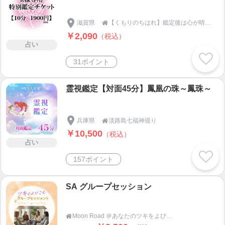
滋賀県
【くもりのちはれ】鑑定後は心が晴れに！

￥2,090
（税込）
占い
31ポイント
霊視鑑定【対面45分】鳳凰の珠～鳳珠～
兵庫県
淡路島七福神巡り

￥10,500
（税込）
占い
157ポイント
SA グループセッション
Moon Road ＠あなたのツキをよびこむ 月よみ師®いき〜占い・カウンセリング〜
