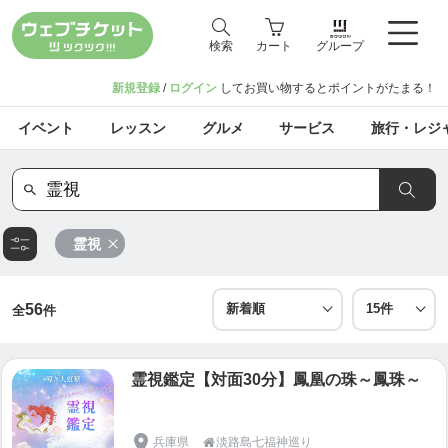
検索
カート
グループ
新規登録
/
ログイン
してお買い物するとポイントがたまる！
イベント
レッスン
グルメ
サービス
旅行・レジ
霊視
56
全
件
霊視鑑定【対面30分】鳳凰の珠～鳳珠～
兵庫県
淡路島七福神巡り
