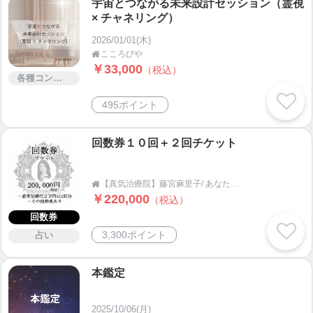
宇宙とつながる未来設計セッション（霊視
× チャネリング）
2026/01/01(木)
こころびや

￥33,000
（税込）
各種コンサルティング
495ポイント
回数券１０回＋２回チケット
【真気治療院】藤宮麻里子/ あなたと神様を繋ぐチャネラー女性気功師

￥220,000
（税込）
回数券
3,300ポイント
占い
本鑑定
2025/10/06(月)