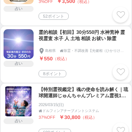
￥3,500
3%OFF
（税込）
占い
52ポイント
霊的相談【初回】30分550円 水神荒神 霊
視霊査 水子 人 土地 相談 お祓い 除霊
島根県
除霊・不調改善【光健相（ひかりけんそう）】光田浩己 島根県松江市

￥550
（税込）
占い
8ポイント
【特別霊視鑑定】魂の使命を読み解く｜琉
球開運師じゅんちゃんプレミアム霊視120
分（守成クラブ会員様専用）
2026/03/15(日)
ドルフィンアチーブメントシステム

￥30,800
37%OFF
（税込）
占い