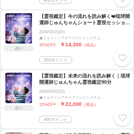
600ポイント
【霊視鑑定】今の流れを読み解く❤️琉球開
運師じゅんちゃんショート霊視セッション
60分（守成クラブ会員様専用）
2026/03/15(日)
ドルフィンアチーブメントシステム

￥14,300
35%OFF
（税込）
占い
250ポイント
【霊視鑑定】未来の流れを読み解く｜琉球
開運師じゅんちゃん霊視鑑定90分
2026/03/15(日)
ドルフィンアチーブメントシステム

￥22,000
33%OFF
（税込）
占い
400ポイント