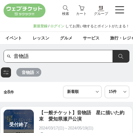
検索
カート
グループ
新規登録
/
ログイン
してお買い物するとポイントがたまる！
イベント
レッスン
グルメ
サービス
旅行・レジ
音物語
8
全
件
【一般チケット】音物語 星に描いた約
束 愛知県瀬戸公演
受付終了
2024/03/17(日)～2024/05/19(日)