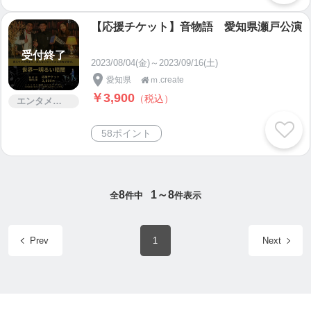
【応援チケット】音物語 愛知県瀬戸公演
受付終了
2023/08/04(金)～2023/09/16(土)
愛知県
ｍ.create

￥3,900
（税込）
エンタメ・コンサート
58ポイント
8
1～8
全
件中
件表示
Prev
1
Next