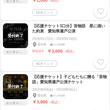
￥1,000
（税込）
エンタメ・コンサート
15ポイント
【応援チケット3口分】音物語 星に描い
た約束 愛知県瀬戸公演
受付終了
2024/03/17(日)～2024/05/19(日)
愛知県
ｍ.create

￥3,000
9%OFF
（税込）
エンタメ・コンサート
45ポイント
【応援チケット】子どもたちに贈る「音物
語」愛知県瀬戸公演チケット
受付終了
2023/08/04(金)～2023/09/16(土)
愛知県
ｍ.create

￥3,900
（税込）
エンタメ・コンサート