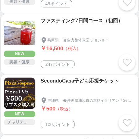
美容・健康
49ポイント
ファスティング7日間コース（初回）
兵庫県
自力整体教室 ジョジョニ

￥16,500
（税込）
NEW
美容・健康
247ポイント
SecondoCasa子ども応援チケット
沖縄県
沖縄県浦添市の本格イタリアン『SecondoCasa/セコンドカーサ』

サブスク購入可
￥500
（税込）
NEW
チャリティー
100ポイント