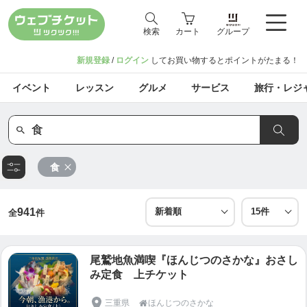
検索
カート
グループ
新規登録
/
ログイン
してお買い物するとポイントがたまる！
イベント
レッスン
グルメ
サービス
旅行・レジ
食
941
全
件
尾鷲地魚満喫『ほんじつのさかな』おさし
み定食 上チケット
三重県
ほんじつのさかな
