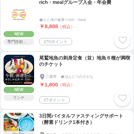
rich・mealグループ入会・年会費
心と体の健康☆rich・meal

￥8,888
（税込）
NEW
270ポイント
専門技術サービス
尾鷲地魚の刺身定食（並）地魚６種が満喫
のチケット
三重県
ほんじつのさかな

￥1,800
（税込）
NEW
ランチ
27ポイント
3日間バイタルファスティングサポート
（酵素ドリンク1本付き）