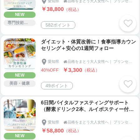
愛知県
品格をまとう大人女性へ｜ プリンセスエリー

￥38,800
（税込）
NEW
専門技術サービス
582ポイント
ダイエット・体質改善に！食事指導カウン
セリング＋安心の1週間フォロー
愛知県
品格をまとう大人女性へ｜ プリンセスエリー

￥3,300
40%OFF
（税込）
NEW
美容・健康
49ポイント
6日間バイタルファスティングサポート
（酵素ドリンク2本、ルイボスティー付
き）
愛知県
品格をまとう大人女性へ｜ プリンセスエリー

￥58,800
（税込）
NEW