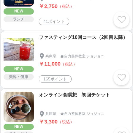
￥2,750
（税込）
NEW
ランチ
41ポイント
ファスティング10回コース（2回目以降）
兵庫県
自力整体教室 ジョジョニ

￥11,000
（税込）
NEW
美容・健康
165ポイント
オンライン食瞑想 初回チケット
兵庫県
自力整体教室 ジョジョニ

￥3,300
（税込）
NEW