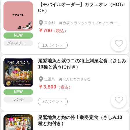
【モバイルオーダー】カフェオレ（HOT/I
CE）
東京都
赤坂 クラシックライブカフェ カーサクラシカ

￥700
（税込）
NEW
グルメチケット
10ポイント
尾鷲地魚と紫ウニの特上刺身定食（さしみ
10種と紫うに付き）
三重県
ほんじつのさかな

￥3,800
（税込）
NEW
ランチ
57ポイント
尾鷲地魚と鮑の特上刺身定食（さしみ10
種と鮑付き）